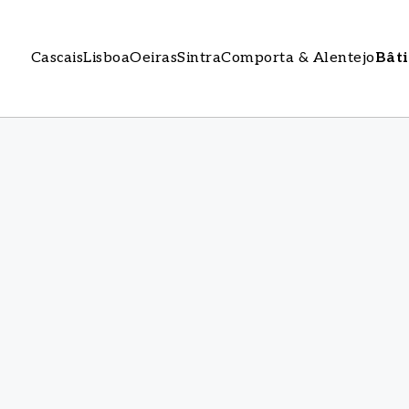
Cascais
Lisboa
Oeiras
Sintra
Comporta & Alentejo
Bât