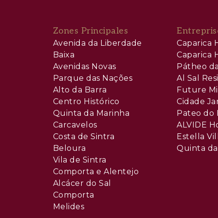
Zones Principales
Entrepris
Avenida da Liberdade
Caparica H
Baixa
Caparica H
Avenidas Novas
Pátheo da
Parque das Nações
Al Sal Re
Alto da Barra
Future Mi
Centro Histórico
Cidade Ja
Quinta da Marinha
Pateo do 
Carcavelos
ALVIDE H
Costa de Sintra
Estella Vil
Beloura
Quinta da
Vila de Sintra
Comporta e Alentejo
Alcácer do Sal
Comporta
Melides