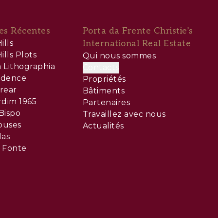
es Récentes
Porta da Frente Christie’s
ills
International Real Estate
ills Plots
Qui nous sommes
 Lithographia
Contacts
sidence
Propriétés
rear
Bâtiments
rdim 1965
Partenaires
Bispo
Travaillez avec nous
ouses
Actualités
las
 Fonte