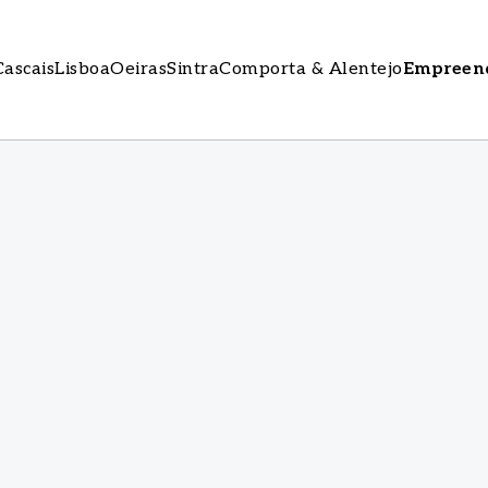
Cascais
Lisboa
Oeiras
Sintra
Comporta & Alentejo
Empreen