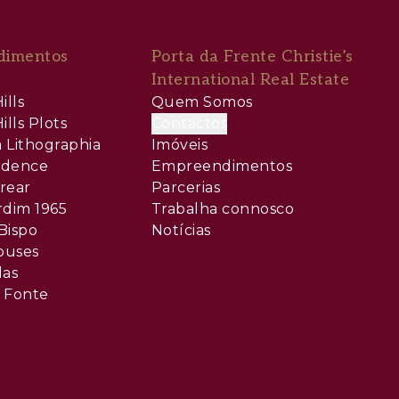
dimentos
Porta da Frente Christie’s
International Real Estate
ills
Quem Somos
ills Plots
Contactos
 Lithographia
Imóveis
sidence
Empreendimentos
rear
Parcerias
rdim 1965
Trabalha connosco
Bispo
Notícias
ouses
las
 Fonte