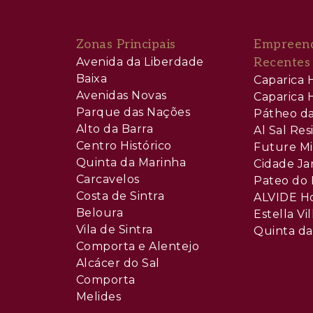
Zonas Principais
Empreen
Avenida da Liberdade
Recentes
Baixa
Caparica H
Avenidas Novas
Caparica H
Parque das Nações
Pátheo da
Alto da Barra
Al Sal Re
Centro Histórico
Future Mi
Quinta da Marinha
Cidade Ja
Carcavelos
Pateo do 
Costa de Sintra
ALVIDE H
Beloura
Estella Vil
Vila de Sintra
Quinta da
Comporta e Alentejo
Alcácer do Sal
Comporta
Melides