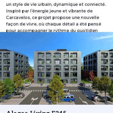
un style de vie urbain, dynamique et connecté.
Inspiré par l’énergie jeune et vibrante de
Carcavelos, ce projet propose une nouvelle
façon de vivre, où chaque détail a été pensé
pour accompagner le rythme du quotidien
avec fonctionnalité, confort et modernité.
Intégré au cœur de l’Alagoa Office & Retail
Center, Alagoa Living Flats offre un accès
direct à un large éventail de services
essentiels, rendant la vie quotidienne plus
simple et plus pratique. Composé de 3
immeubles et 120 appartements, avec des
typologies T0, T1 et T2, il constitue une option
idéale aussi bien pour une résidence principale
que pour un investissement.
Les intérieurs affichent une esthétique