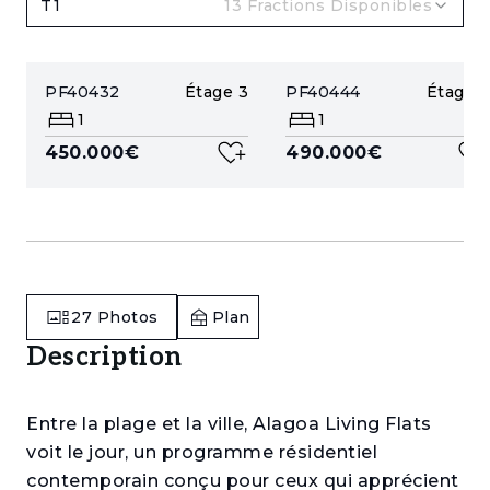
T1
13
Fractions Disponibles
PF40432
Étage
3
PF40444
Étage
5
1
1
450.000€
490.000€
27
Photos
Plan
Description
Entre la plage et la ville, Alagoa Living Flats
voit le jour, un programme résidentiel
contemporain conçu pour ceux qui apprécient