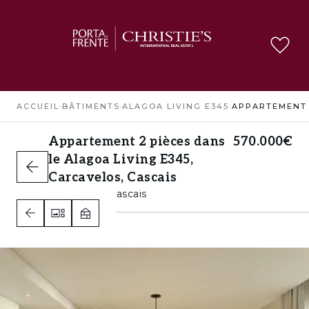
ACCUEIL
›
BÂTIMENTS
›
ALAGOA LIVING E345
›
Appartement 2 pièces dans
570.000€
le Alagoa Living E345,
Carcavelos, Cascais
Carcavelos, Cascais
1
1
A