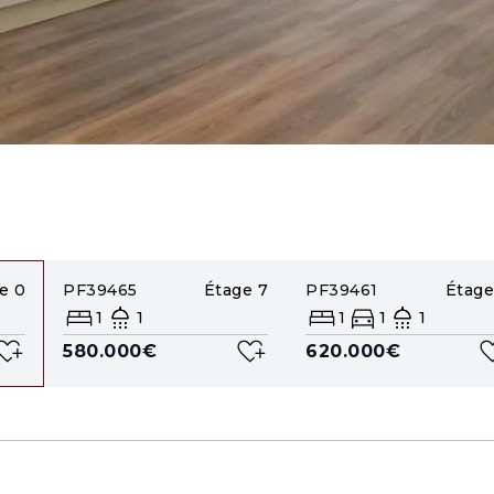
e
0
PF39465
Étage
7
PF39461
Étage
1
1
1
1
1
580.000€
620.000€