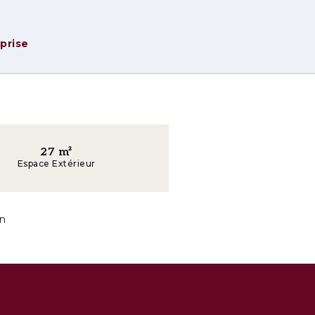
eu de résidence — c’est une invitation à vivre une e
eprise
cœur de ce que Lisbonne offre de meilleur.
27
m²
Espace Extérieur
n