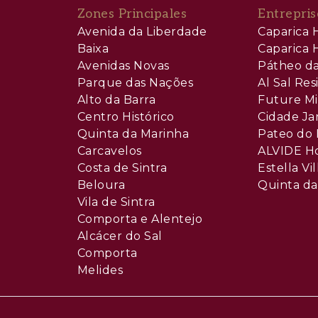
Zones Principales
Entrepris
Avenida da Liberdade
Caparica H
Baixa
Caparica H
Avenidas Novas
Pátheo da
Parque das Nações
Al Sal Re
Alto da Barra
Future Mi
Centro Histórico
Cidade Ja
Quinta da Marinha
Pateo do 
Carcavelos
ALVIDE H
Costa de Sintra
Estella Vil
Beloura
Quinta da
Vila de Sintra
Comporta e Alentejo
Alcácer do Sal
Comporta
Melides