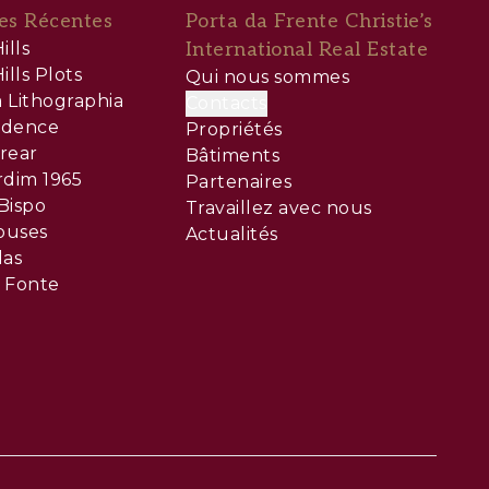
es Récentes
Porta da Frente Christie’s
ills
International Real Estate
ills Plots
Qui nous sommes
 Lithographia
Contacts
sidence
Propriétés
rear
Bâtiments
rdim 1965
Partenaires
Bispo
Travaillez avec nous
ouses
Actualités
las
 Fonte