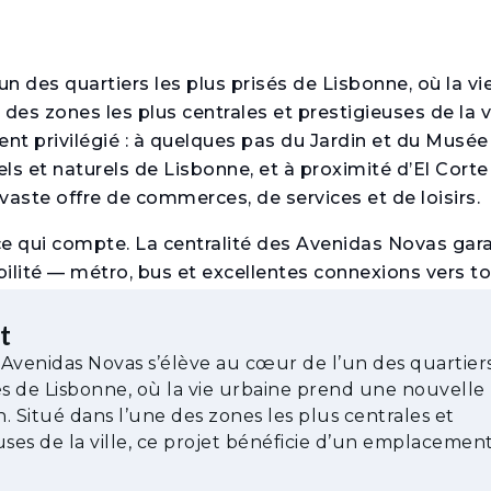
n des quartiers les plus prisés de Lisbonne, où la vi
es zones les plus centrales et prestigieuses de la vi
nt privilégié : à quelques pas du Jardin et du Musé
ls et naturels de Lisbonne, et à proximité d’El Corte
 vaste offre de commerces, de services et de loisirs.
 ce qui compte. La centralité des Avenidas Novas gara
lité — métro, bus et excellentes connexions vers to
ratique et parfaitement connecté. C’est le point d’équ
ynamisme urbain.
t
Avenidas Novas s’élève au cœur de l’un des quartiers
mmeuble a été entièrement réhabilité par le cabinet R
és de Lisbonne, où la vie urbaine prend une nouvelle
 donné une nouvelle vie moderne, fonctionnelle et a
. Situé dans l’une des zones les plus centrales et
n. Le projet comprend 17 appartements de typologies 
uses de la ville, ce projet bénéficie d’un emplacemen
ou de terrasses invitant à se détendre et à profiter 
ment privilégié : à quelques pas du Jar