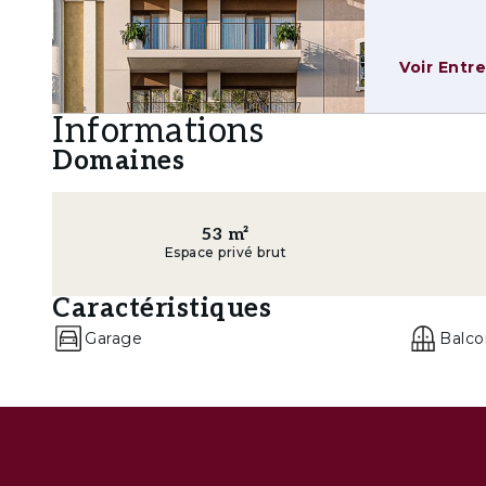
CITIFLAT Avenidas Novas est bien plus qu’un li
Voir Entr
urbaine complète, équilibrée et inspirante, au 
Informations
Domaines
53
m²
Espace privé brut
Caractéristiques
Garage
Balco