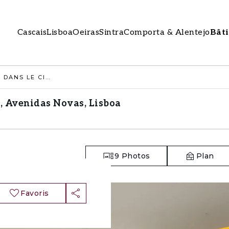
Cascais
Lisboa
Oeiras
Sintra
Comporta & Alentejo
Bât
APPARTEMENT 2 PIÈCES DANS LE CITIFLAT, AVENIDAS NOVAS, LISBOA
t, Avenidas Novas, Lisboa
9
Photos
Plan
Favoris