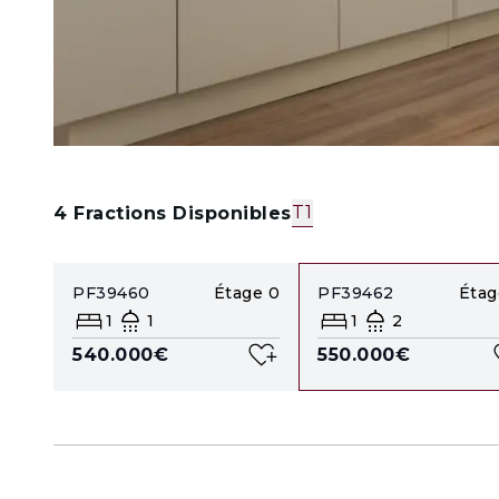
T1
4
Fractions Disponibles
PF39460
Étage
0
PF39462
Étag
1
1
1
2
540.000€
550.000€