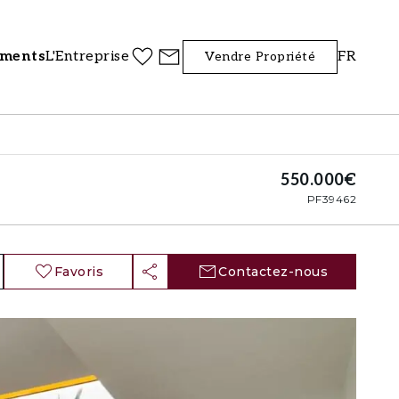
iments
L'Entreprise
FR
Vendre Propriété
550.000€
PF39462
Favoris
Contactez-nous