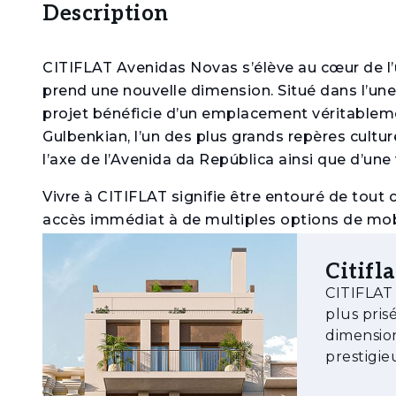
Description
CITIFLAT Avenidas Novas s’élève au cœur de l’u
prend une nouvelle dimension. Situé dans l’une d
projet bénéficie d’un emplacement véritableme
Gulbenkian, l’un des plus grands repères culture
l’axe de l’Avenida da República ainsi que d’une
Vivre à CITIFLAT signifie être entouré de tout
accès immédiat à de multiples options de mobi
ville — rendant le quotidien plus simple, plus p
idéal entre la tranquillité résidentielle et le d
Citifla
CITIFLAT 
Construit à l’origine dans les années 1970, l’i
plus pris
Rodrigo Machado Soares Arquitectos, qui lui a
dimension
un style de vie jeune, familial et contemporai
prestigie
tous dotés de surfaces généreuses, de balcons 
véritable
lumière unique de Lisbonne.