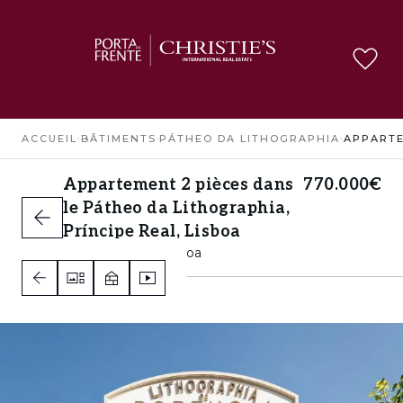
ACCUEIL
›
BÂTIMENTS
›
PÁTHEO DA LITHOGRAPHIA
›
Appartement 2 pièces dans
770.000€
le Pátheo da Lithographia,
Príncipe Real, Lisboa
Príncipe Real, Lisboa
1
1
1
A