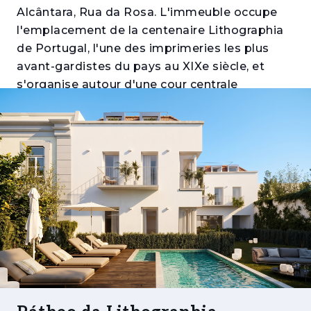
Alcântara, Rua da Rosa. L'immeuble occupe
l'emplacement de la centenaire Lithographia
de Portugal, l'une des imprimeries les plus
avant-gardistes du pays au XIXe siècle, et
s'organise autour d'une cour centrale
paysagée, avec deux façades donnant sur le
Pátio do Tijolo et la Rua da Rosa. Pour ceux
qui recherchent un appartement dans le
Príncipe Real, il s'agit de l'une des rares
occasions où réhabilitation à signature
architecturale, adresse historique et
commodités d'une résidence privée
convergent en une seule proposition au cœur
de Lisbonne.
Le projet, signé par le studio
SARAIVA+ASSOCIADOS, distribue 13