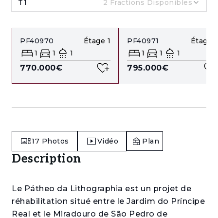
T1
2
Fractions Disponibles
PF40970
Étage
1
PF40971
Étage
1
1
1
1
1
1
1
770.000€
795.000€
17
Photos
Vidéo
Plan
Description
Le Pátheo da Lithographia est un projet de
réhabilitation situé entre le Jardim do Príncipe
Real et le Miradouro de São Pedro de