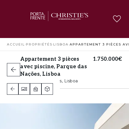
ACCUEIL
›
PROPRIÉTÉS
›
LISBOA
›
Appartement 3 pièces
1.750.000€
avec piscine, Parque das
Nações, Lisboa
Parque das Nações, Lisboa
2
2
2
A+