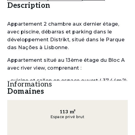
Description
Appartement 2 chambre aux dernier étage,
avec piscine, débarras et parking dans le
développement Distrikt, situé dans le Parque
das Nações à Lisbonne.
Appartement situé au 13ème étage du Bloc A
avec river view, comprenant :
- cuisine et sallon en espace ouvert ( 37,44m2)
Informations
. Cette pièce donne accès à deux balcons.
Domaines
- couloir de chambre (7,93m2)
113
m²
- chambre avec placard (15,27m2)
Espace privé brut
- salle de bain complète (5,31m2)