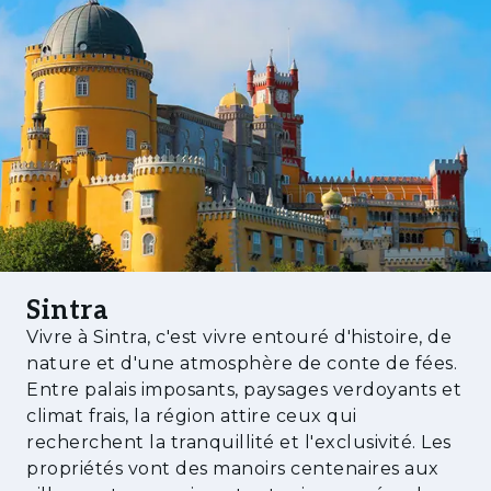
immergé dans la nature.
One Thousand Native représente « mille
façons d’expérimenter la vie ». Idéalement
situé à Belas, il offre un accès privilégié à trois
univers distincts :
• Le charme historique de Sintra
• L’ambiance côtière de Cascais
• L’énergie vibrante de Lisbonne
Sintra
Vivre ici signifie avoir tout à portée de main —
Vivre à Sintra, c'est vivre entouré d'histoire, de
histoire, nature, culture et style de vie urbain
nature et d'une atmosphère de conte de fées.
s’équilibrent dans un cadre unique.
Entre palais imposants, paysages verdoyants et
climat frais, la région attire ceux qui
Un style de vie exclusif
recherchent la tranquillité et l'exclusivité. Les
propriétés vont des manoirs centenaires aux
Ici, la vie s’écoule avec fluidité et proximité. À