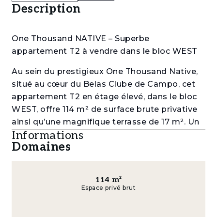
Description
One Thousand NATIVE – Superbe
appartement T2 à vendre dans le bloc WEST
Au sein du prestigieux One Thousand Native,
situé au cœur du Belas Clube de Campo, cet
appartement T2 en étage élevé, dans le bloc
WEST, offre 114 m² de surface brute privative
ainsi qu’une magnifique terrasse de 17 m². Un
Informations
espace conçu pour ceux qui recherchent
Domaines
élégance, confort et un style de vie
véritablement exclusif.
Avec deux places de parking et un espace de
114
m²
Espace privé brut
rangement, cet appartement allie praticité et
design contemporain.