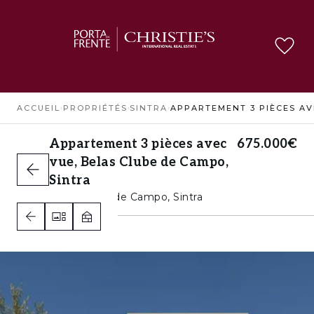
ACCUEIL
›
PROPRIÉTÉS
›
SINTRA
›
Appartement 3 pièces avec
675.000€
vue, Belas Clube de Campo,
Sintra
Belas Clube de Campo, Sintra
2
3
2