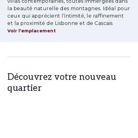
villas contemporaines, toutes immergées dans
votre porte, vous trouverez :
la beauté naturelle des montagnes. Idéal pour
ceux qui apprécient l'intimité, le raffinement
Forêt, sentiers et pistes cyclables
et la proximité de Lisbonne et de Cascais
École maternelle João de Deus
Voir l'emplacement
Padel, tennis, piscine et health club
Supérette, parapharmacie, salon de coiffure et
blanchisserie
Découvrez votre nouveau
Espace de co-working
quartier
Navette gratuite pour les résidents
(BCC/Centre Colombo)
Aires de jeux, skatepark et terrains de sport
Programme mensuel d’événements
Un véritable hub où ville et campagne se