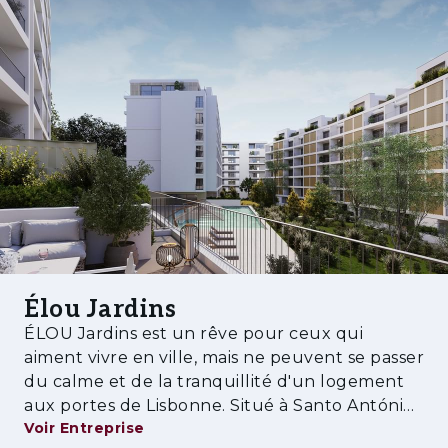
établissements d’enseignement, des clubs de
sport, des services de santé et des
commerces.
Caractéristiques:
• Balcons intérieurs spacieux et agréables
• Cuisine équipée
• Piscine
• Salle de sport
Élou Jardins
• Salle polyvalente
ÉLOU Jardins est un rêve pour ceux qui
• Hall décoré
aiment vivre en ville, mais ne peuvent se passer
du calme et de la tranquillité d'un logement
• Espaces verts et de loisirs
aux portes de Lisbonne. Situé à Santo António
Voir Entreprise
dos Cavaleiros, à Loures, il se trouve à
• Bon accès au centre-ville