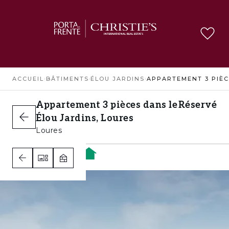
ACCUEIL
›
BÂTIMENTS
›
ÉLOU JARDINS
›
Appartement 3 pièces dans le
Réservé
Élou Jardins, Loures
Loures
2
2
2
A