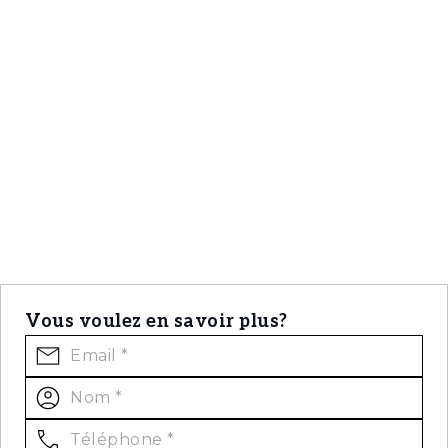
marque Christie's International Real Estate
pour la représenter au Portugal, dans les
régions de Lisbonne, Cascais, Oeiras et
Alentejo, la mission principale de Porta da
Frente Christie's est d'assurer un service
d'excellence à tous ses clients.
Vous voulez en savoir plus?