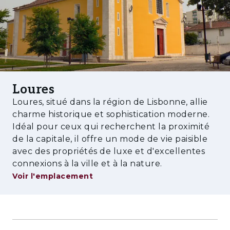
modernes équipés de matériaux et
équipements de qualité. Avec un
stationnement souterrain et un espace
extérieur commun, cet espace privé offre une
grande zone de loisirs avec pelouse et piscine,
parfait pour se détendre en famille ou entre
amis.
Loures
De plus, le projet comprend un hall décoré,
Loures, situé dans la région de Lisbonne, allie
charme historique et sophistication moderne.
une salle de sport entièrement équipée et une
Idéal pour ceux qui recherchent la proximité
salle polyvalente à disposition pendant votre
de la capitale, il offre un mode de vie paisible
temps libre. Les normes de qualité élevées
avec des propriétés de luxe et d'excellentes
s’appliquent aux finitions intérieures:
connexions à la ville et à la nature.
revêtements muraux, menuiserie laquée,
Voir l'emplacement
portes de haute sécurité, sols, climatisation à
haute performance énergétique et placards.
Les cuisines sont entièrement équipées avec
des appareils électroménagers haut de