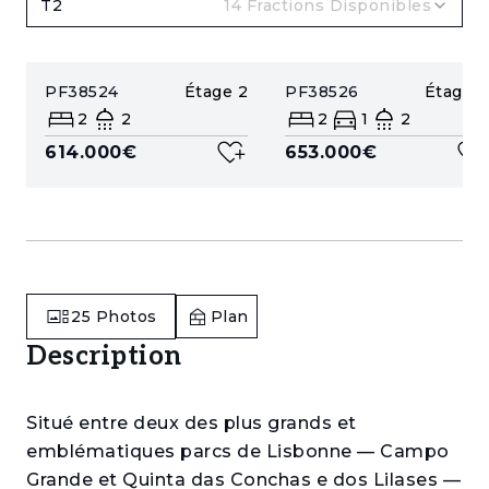
T2
14
Fractions Disponibles
PF38524
Étage
2
PF38526
Étage
4
2
2
2
1
2
614.000€
653.000€
25
Photos
Plan
Description
Situé entre deux des plus grands et
emblématiques parcs de Lisbonne — Campo
Grande et Quinta das Conchas e dos Lilases —