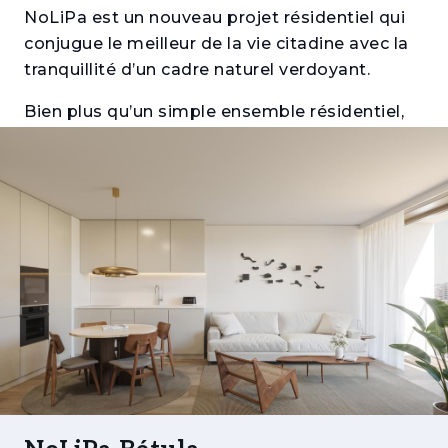
NoLiPa est un nouveau projet résidentiel qui
conjugue le meilleur de la vie citadine avec la
tranquillité d’un cadre naturel verdoyant.
Bien plus qu’un simple ensemble résidentiel,
NoLiPa est un nouveau quartier central : un
espace moderne, soigneusement planifié pour
offrir qualité de vie, confort, sécurité et un fort
esprit de communauté.
Une Architecture à Forte Identité, Intégrée à la
Nature
Composé de sept bâtiments — Acácia,
Plátano, Freixo, Tília, Bétula, Olaia et
Jacarandá — NoLiPa s’inspire de la diversité et
de l’élégance des espèces d’arbres qui lui
donnent leur nom. Entourés de jardins privés