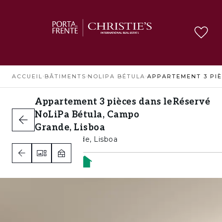
ACCUEIL
›
BÂTIMENTS
›
NOLIPA BÉTULA
›
Appartement 3 pièces dans le
Réservé
NoLiPa Bétula, Campo
Grande, Lisboa
Campo Grande, Lisboa
2
2
1
A