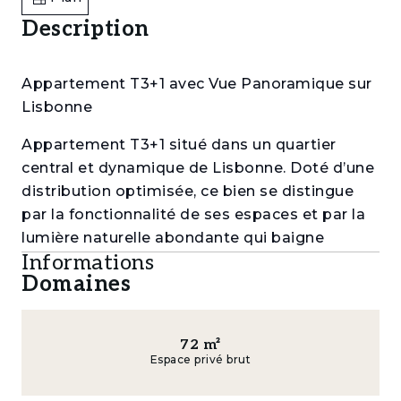
Description
Appartement T3+1 avec Vue Panoramique sur
Lisbonne
Appartement T3+1 situé dans un quartier
central et dynamique de Lisbonne. Doté d’une
distribution optimisée, ce bien se distingue
par la fonctionnalité de ses espaces et par la
lumière naturelle abondante qui baigne
Informations
l’ensemble de l’appartement tout au long de
Domaines
la journée.
Il comprend trois chambres confortables,
idéales pour ceux qui recherchent de l’espace,
72
m²
Espace privé brut
ainsi qu’une pièce intérieure pouvant être
aménagée en bureau, dressing ou chambre