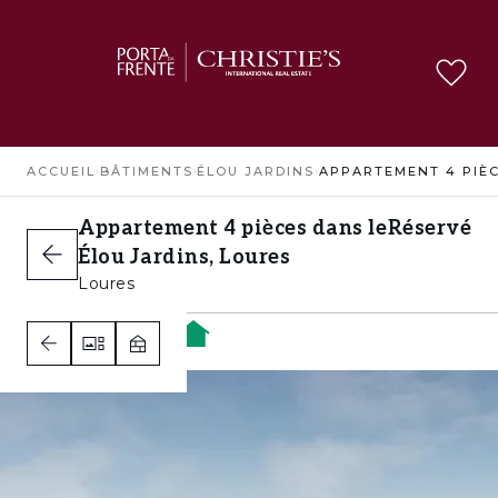
ACCUEIL
›
BÂTIMENTS
›
ÉLOU JARDINS
›
Appartement 4 pièces dans le
Réservé
Élou Jardins, Loures
Loures
3
2
2
A