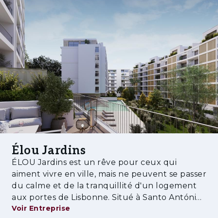
établissements d’enseignement, des clubs de
sport, des services de santé et des
commerces.
Caractéristiques:
• Balcons intérieurs spacieux et agréables
• Cuisine équipée
• Piscine
• Salle de sport
Élou Jardins
• Salle polyvalente
ÉLOU Jardins est un rêve pour ceux qui
• Hall décoré
aiment vivre en ville, mais ne peuvent se passer
du calme et de la tranquillité d'un logement
• Espaces verts et de loisirs
aux portes de Lisbonne. Situé à Santo António
Voir Entreprise
dos Cavaleiros, à Loures, il se trouve à
• Bon accès au centre-ville