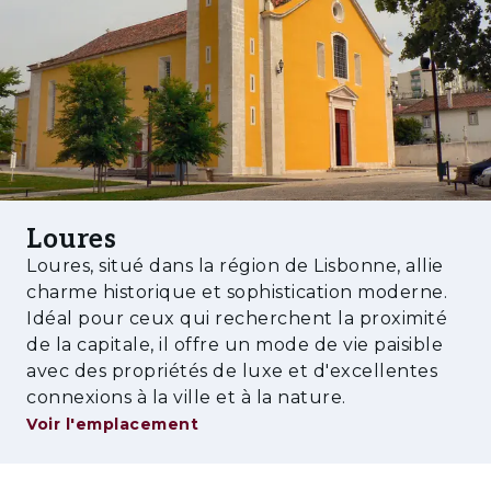
modernes équipés de matériaux et
équipements de qualité. Avec un
stationnement souterrain et un espace
extérieur commun, cet espace privé offre une
grande zone de loisirs avec pelouse et piscine,
parfait pour se détendre en famille ou entre
amis.
De plus, le projet comprend un hall décoré,
Loures
une salle de sport entièrement équipée et une
Loures, situé dans la région de Lisbonne, allie
salle polyvalente à disposition pendant votre
charme historique et sophistication moderne.
temps libre. Les normes de qualité élevées
Idéal pour ceux qui recherchent la proximité
s’appliquent aux finitions intérieures:
de la capitale, il offre un mode de vie paisible
revêtements muraux, menuiserie laquée,
avec des propriétés de luxe et d'excellentes
portes de haute sécurité, sols, climatisation à
connexions à la ville et à la nature.
haute performance énergétique et placards.
Voir l'emplacement
Les cuisines sont entièrement équipées avec
des appareils électroménagers haut de