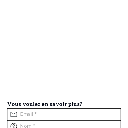
marque Christie's International Real Estate
pour la représenter au Portugal, dans les
régions de Lisbonne, Cascais, Oeiras et
Alentejo, la mission principale de Porta da
Frente Christie's est d'assurer un service
d'excellence à tous ses clients.
Vous voulez en savoir plus?