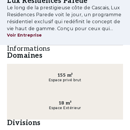
Lux Residences Parede
une résidence principale que pour un
Le long de la prestigieuse côte de Cascais, Lux
investissement, avec la possibilité
Residences Parede voit le jour, un programme
d’intégration dans un modèle de gestion et de
résidentiel exclusif qui redéfinit le concept de
rentabilisation.
vie haut de gamme. Conçu pour ceux qui
Voir Entreprise
privilégient le confort, l’élégance et un
Lux Residences Parede se distingue par une
emplacement véritablement privilégié, ce
Informations
offre de services et d’espaces conçus pour
projet associe une architecture cont
Domaines
offrir une expérience résidentielle complète et
sans contrainte :
- Service de conciergerie personnalisé
155
m²
Espace privé brut
- Gestion résidentielle et maintenance
continue
18
m²
- Accompagnement à la mobilité
Espace Extérieur
internationale et à la relocalisation
Divisions
- Lounge et espaces communs élégants