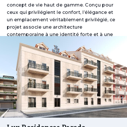
concept de vie haut de gamme. Conçu pour
ceux qui privilégient le confort, l’élégance et
un emplacement véritablement privilégié, ce
projet associe une architecture
contemporaine à une identité forte et à une
attention minutieuse aux détails.
Intégré à la marque Lux Residences, le projet
bénéficie d’un concept différenciant qui
accompagne l’ensemble du cycle de vie du
bien — de l’acquisition à la gestion —
garantissant un service cohérent, premium et
orienté vers l’excellence.
Composé d’appartements T1 et T2, avec des
surfaces supérieures à la moyenne et de
généreux espaces extérieurs, ce programme
constitue une solution idéale aussi bien pour