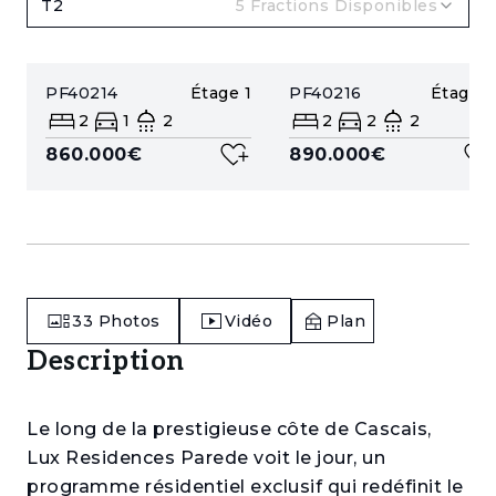
T2
5
Fractions Disponibles
PF40214
Étage
1
PF40216
Étage
2
2
1
2
2
2
2
860.000€
890.000€
33
Photos
Vidéo
Plan
Description
Le long de la prestigieuse côte de Cascais,
Lux Residences Parede voit le jour, un
programme résidentiel exclusif qui redéfinit le