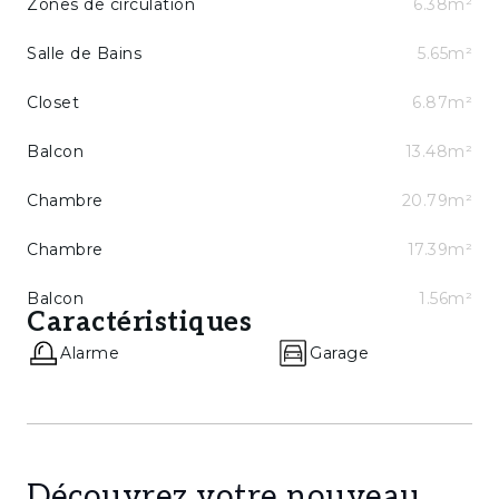
Zones de circulation
6.38m²
Salle de Bains
5.65m²
Closet
6.87m²
Balcon
13.48m²
Chambre
20.79m²
Chambre
17.39m²
Balcon
1.56m²
Caractéristiques
Alarme
Garage
Découvrez votre nouveau