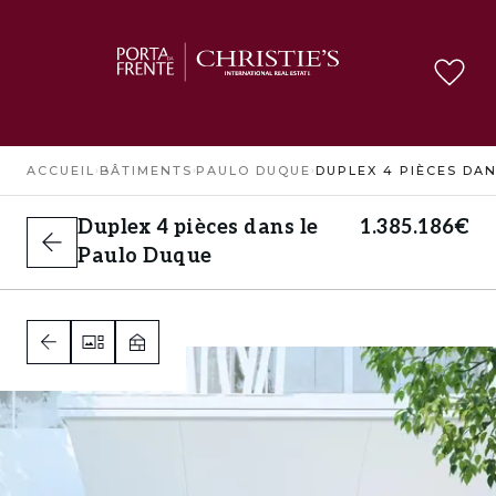
ACCUEIL
›
BÂTIMENTS
›
PAULO DUQUE
›
Duplex 4 pièces dans le
1.385.186€
Paulo Duque
3
3
2