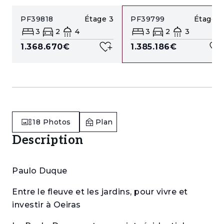
PF39818
Étage
3
PF39799
Étage
0
3
2
4
3
2
3
1.368.670€
1.385.186€
18
Photos
Plan
Description
Paulo Duque
Entre le fleuve et les jardins, pour vivre et
investir à Oeiras