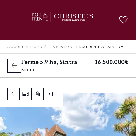
ACCUEIL
›
PROPRIÉTÉS
›
SINTRA
›
FERME 5.9 HA, SINTRA
Ferme 5.9 ha, Sintra
16.500.000€
Sintra
25
10
1
E