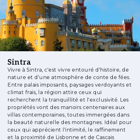
principalement entre les zones nord et sud (à
faible densité).
Une plateforme adaptée à plusieurs
stratégies d’investissement
- Boutique-hôtel ou resort à faible densité
- Projet résidentiel touristique de
Sintra
positionnement premium
Vivre à Sintra, c'est vivre entouré d'histoire, de
nature et d'une atmosphère de conte de fées.
- Retraites d’entreprise ou destination bien-
Entre palais imposants, paysages verdoyants et
être
climat frais, la région attire ceux qui
- Usage institutionnel ou événementiel privé
recherchent la tranquillité et l'exclusivité. Les
propriétés vont des manoirs centenaires aux
Sintra
villas contemporaines, toutes immergées dans
la beauté naturelle des montagnes. Idéal pour
Classée au patrimoine mondial de l’UNESCO
ceux qui apprécient l'intimité, le raffinement
en tant que paysage culturel de Sintra, cette
et la proximité de Lisbonne et de Cascais