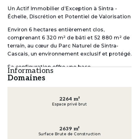
Un Actif Immobilier d’Exception à Sintra -
Échelle, Discrétion et Potentiel de Valorisation
Environ 6 hectares entièrement clos,
comprenant 6 320 m² de bâti et 52 880 m² de
terrain, au cœur du Parc Naturel de Sintra-
Cascais, un environnement exclusif et protégé.
Sa configuration offre une base
Informations
particulièrement adaptée à des usages
Domaines
complémentaires et évolutifs
- Maison principale de style romantique,
2264
m²
élevée sur quatre niveaux, complétée par des
Espace privé brut
bâtiments secondaires au nord et au sud
- Anciennes écuries et maison de gardien,
2639
m²
préservant le caractère historique de
Surface Brute de Construction