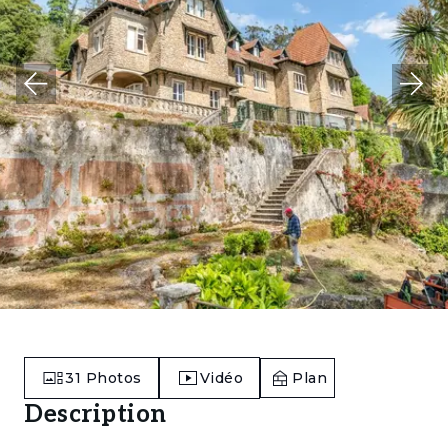
31
Photos
Vidéo
Plan
Description