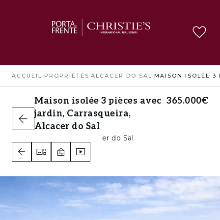
ACCUEIL
›
PROPRIÉTÉS
›
ALCACER DO SAL
›
Maison isolée 3 pièces avec
365.000€
jardin, Carrasqueira,
Alcacer do Sal
Carrasqueira, Alcacer do Sal
2
1