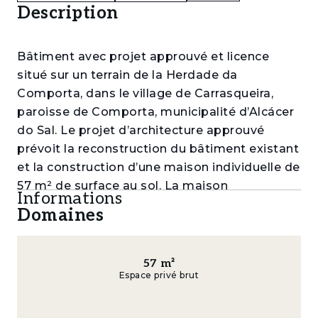
Description
Bâtiment avec projet approuvé et licence
situé sur un terrain de la Herdade da
Comporta, dans le village de Carrasqueira,
paroisse de Comporta, municipalité d’Alcácer
do Sal. Le projet d’architecture approuvé
prévoit la reconstruction du bâtiment existant
et la construction d’une maison individuelle de
57 m² de surface au sol. La maison
Informations
comprendra une cuisine et un séjour en open
Domaines
space, une suite et une mezzanine, tout en
conservant l’essence de la construction
existante. Le projet inclut également une
57
m²
Espace privé brut
cabane indépendante avec chambre et salle
de bains, ainsi qu’une pergola destinée au
stationnement.