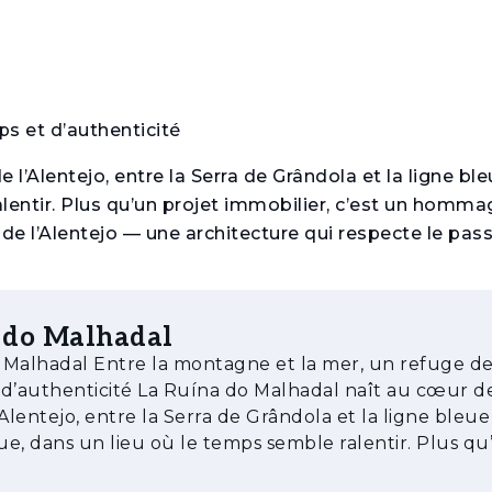
s et d’authenticité
l’Alentejo, entre la Serra de Grândola et la ligne bl
alentir. Plus qu’un projet immobilier, c’est un homm
e l’Alentejo — une architecture qui respecte le pass
ce, confort et connexion avec la nature, dans un équi
 do Malhadal
projet allie le charme de la taipa, de la pierre et de l
ontagne et la mer, un refuge de
 refuge, d’introspection et de bien-être.
La Ruína do Malhadal naît au cœur de la
’Alentejo, entre la Serra de Grândola et la ligne bleue
que, dans un lieu où le temps semble ralentir. Plus qu
porta et la Serra de Grândola
mmobilier, c’est un hommage