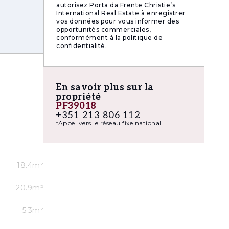
autorisez Porta da Frente Christie’s
International Real Estate à enregistrer
vos données pour vous informer des
opportunités commerciales,
conformément à la politique de
confidentialité.
En savoir plus sur la
propriété
PF39018
+351 213 806 112
*Appel vers le réseau fixe national
s et
18.4m²
20.9m²
5.3m²
 dans le