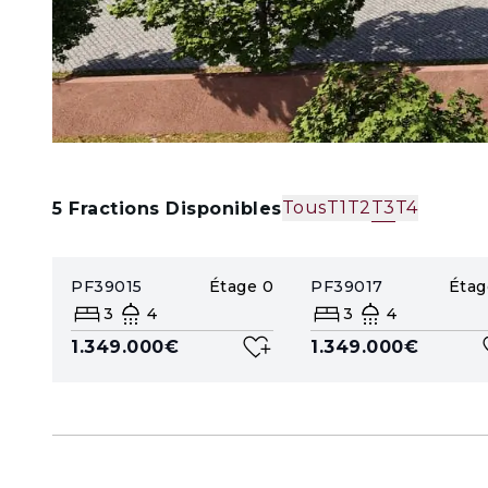
Tous
T1
T2
T3
T4
5
Fractions Disponibles
PF39015
Étage
0
PF39017
Étag
3
4
3
4
1.349.000€
1.349.000€