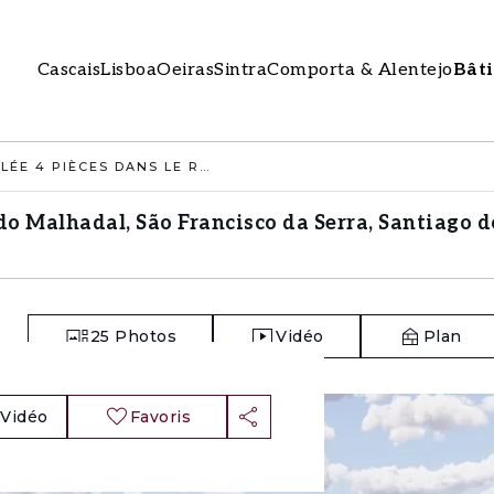
Cascais
Lisboa
Oeiras
Sintra
Comporta & Alentejo
Bât
MAISON ISOLÉE 4 PIÈCES DANS LE RUÍNA DO MALHADAL, SÃO FRANCISCO DA SERRA, SANTIAGO DO CACEM
 do Malhadal, São Francisco da Serra, Santiago 
25
Photos
Vidéo
Plan
Vidéo
Favoris