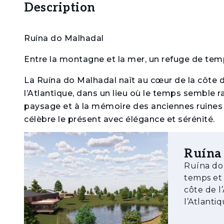
Description
Ruína do Malhadal
Entre la montagne et la mer, un refuge de temp
La Ruína do Malhadal naît au cœur de la côte de 
l’Atlantique, dans un lieu où le temps semble r
paysage et à la mémoire des anciennes ruines d
célèbre le présent avec élégance et sérénité.
Ici, chaque espace a été conçu pour offrir silen
Ruína
parfait entre authenticité et sophistication. Le 
Ruína do Malhadal Entre la m
design contemporain, créant une atmosphère de
temps et d’authenticité 
Points Forts
côte de l
l’Atlanti
• Emplacement privilégié — entre Melides, Com
projet i