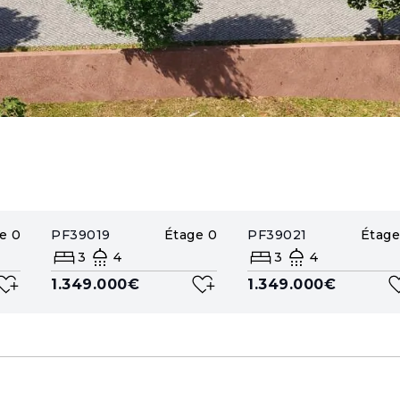
e
0
PF39019
Étage
0
PF39021
Étage
3
4
3
4
1.349.000€
1.349.000€