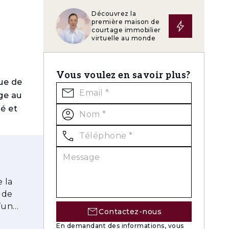
Découvrez la
première maison de
courtage immobilier
virtuelle au monde
Vous voulez en savoir plus?
eue de
age au
é et
libre
a chaux au
 de
’un
Contactez-nous
En demandant des informations, vous