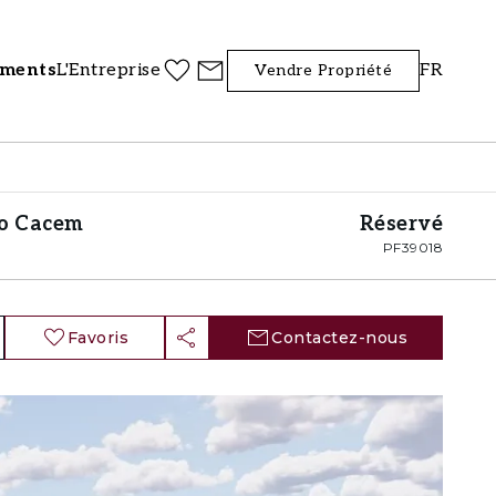
iments
L'Entreprise
FR
Vendre Propriété
do Cacem
Réservé
PF39018
Favoris
Contactez-nous