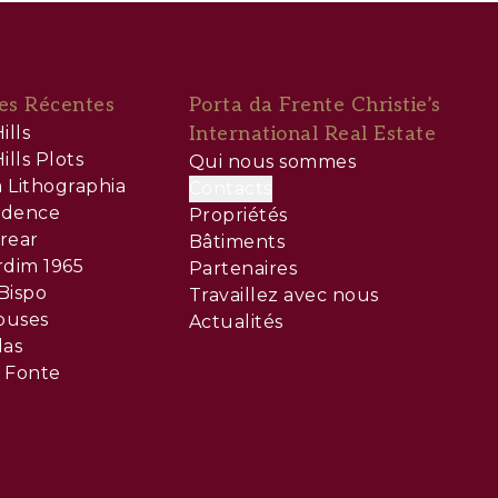
es Récentes
Porta da Frente Christie’s
ills
International Real Estate
ills Plots
Qui nous sommes
 Lithographia
Contacts
sidence
Propriétés
rear
Bâtiments
rdim 1965
Partenaires
Bispo
Travaillez avec nous
ouses
Actualités
las
 Fonte