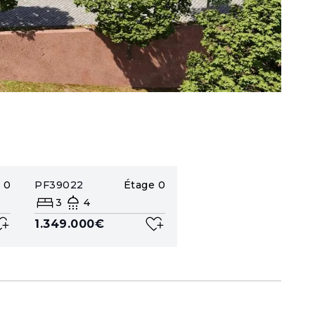
0
PF39022
Étage
0
3
4
1.349.000€