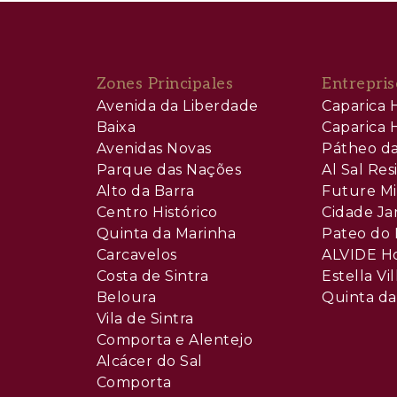
Zones Principales
Entrepris
Avenida da Liberdade
Caparica H
Baixa
Caparica H
Avenidas Novas
Pátheo da
Parque das Nações
Al Sal Re
Alto da Barra
Future Mi
Centro Histórico
Cidade Ja
Quinta da Marinha
Pateo do 
Carcavelos
ALVIDE H
Costa de Sintra
Estella Vil
Beloura
Quinta da
Vila de Sintra
Comporta e Alentejo
Alcácer do Sal
Comporta