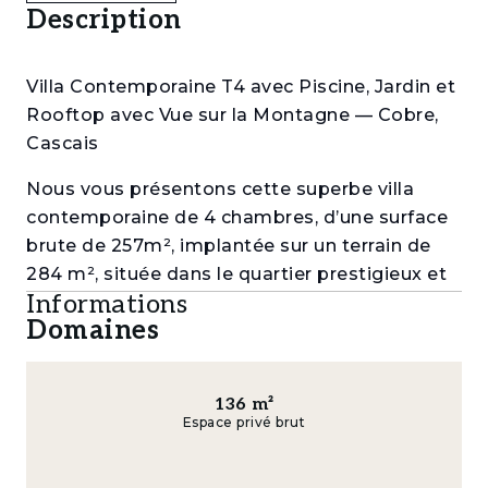
Description
Villa Contemporaine T4 avec Piscine, Jardin et
Rooftop avec Vue sur la Montagne — Cobre,
Cascais
Nous vous présentons cette superbe villa
contemporaine de 4 chambres, d’une surface
brute de 257m², implantée sur un terrain de
284 m², située dans le quartier prestigieux et
Informations
paisible de Cobre, à Cascais.
Domaines
Avec son architecture moderne, ses lignes
épurées et ses finitions haut de gamme, cette
maison s’organise harmonieusement sur trois
136
m²
Espace privé brut
niveaux, offrant un cadre de vie confortable,
fonctionnel et raffiné.