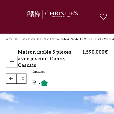
ACCUEIL
›
PROPRIÉTÉS
›
CASCAIS
›
Maison isolée 5 pièces
1.590.000€
avec piscine, Cobre,
Cascais
Cobre, Cascais
4
3
3
A