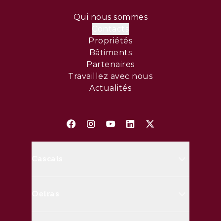
Qui nous sommes
Contacts
Propriétés
Bâtiments
Partenaires
Travaillez avec nous
Actualités
Cascais
Avenida Marginal, 8648 B 2750-
Oeiras
427 Cascais
(+351) 214 826 830
Rua Doutor José da Cunha, nº20