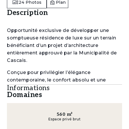
24
Photos
Plan
Description
Opportunité exclusive de développer une
somptueuse résidence de luxe sur un terrain
bénéficiant d’un projet d’architecture
entièrement approuvé par la Municipalité de
Cascais.
Conçue pour privilégier l’élégance
contemporaine, le confort absolu et une
Informations
parfaite intégration avec la nature
Domaines
environnante, cette future propriété se
distingue par ses lignes raffinées, ses vastes
surfaces vitrées et ses espaces de vie pensés
560
m²
dans les moindres détails.
Espace privé brut