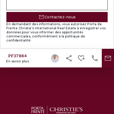
Suite invités
Cave à vin
Contactez-nous
En demandant des informations, vous autorisez Porta da
Salle de jeux
Frente Christie’s International Real Estate à enregistrer vos
données pour vous informer des opportunités
Salle de cinéma privée
commerciales, conformément à la politique de
confidentialité.
Toilettes invités
PF37884
Piscine intérieure
En savoir plus
Sauna
Salle de sport
Chambre de service
Garage pouvant accueillir jusqu'à six véhicules
Ascenseur desservant tous les niveaux