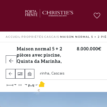
ACCUEIL
›
PROPRIÉTÉS
›
CASCAIS
›
Maison normal 5 + 2
8.000.000€
pièces avec piscine,
Quinta da Marinha,
Cascais
Quinta da Marinha, Cascais
4
4
3
C