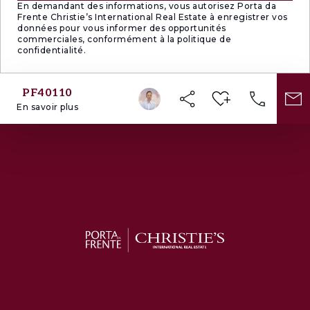
Cette maison à Quinta Patino est un véritable
En demandant des informations, vous autorisez Porta da
Frente Christie’s International Real Estate à enregistrer vos
joyau, idéale pour ceux qui recherchent un
données pour vous informer des opportunités
commerciales, conformément à la politique de
logement de rêve dans l'un des endroits les
confidentialité.
plus prisés du pays.
PF40110
En savoir plus