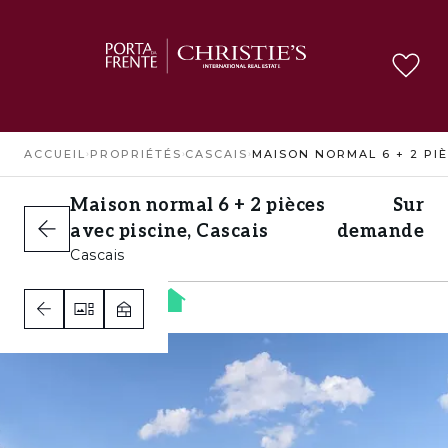
ACCUEIL
›
PROPRIÉTÉS
›
CASCAIS
›
Maison normal 6 + 2 pièces
Sur
avec piscine, Cascais
demande
Cascais
5
5
5
B