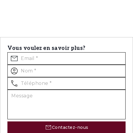
jeux pour enfants, une salle de sport, trois
courts de tennis, un lac et une piscine
commune.
La discrétion et l'intimité s’imposent dans
cette grande copropriété, grâce à un système
de sécurité 24h/24, 7 jours sur 7, avec des
Vous voulez en savoir plus?
patrouilles permanentes le long des
kilomètres de route.
Le complexe Quinta do Patino est flanqué du
club de golf d'Estoril et idéalement situé à 5
minutes du centre d'Estoril et à seulement 2
minutes de l'entrée de l'autoroute A5.
À environ 25 minutes de l'aéroport
international de Lisbonne et à 10 minutes de
l'aéroport de Cascais.
Contactez-nous