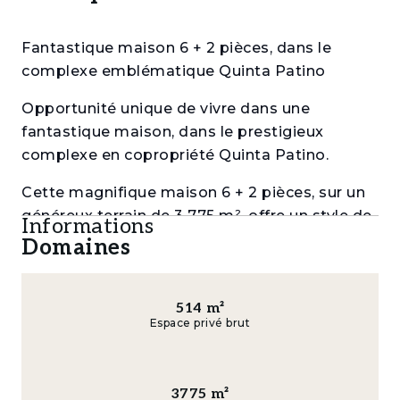
Fantastique maison 6 + 2 pièces, dans le
complexe emblématique Quinta Patino
Opportunité unique de vivre dans une
fantastique maison, dans le prestigieux
complexe en copropriété Quinta Patino.
Cette magnifique maison 6 + 2 pièces, sur un
généreux terrain de 3 775 m², offre un style de
Informations
vie exclusif, alliant luxe, confort et intimité.
Domaines
D'une surface de plancher de 514 m², cette
maison impressionne par ses pièces
514
m²
spacieuses et lumineuses.
Espace privé brut
Dès l'entrée, vous êtes accueillis dans un
spacieux hall vitré offrant une vue imprenable
3775
m²