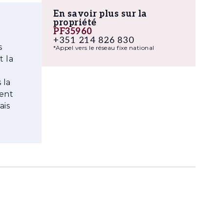
En savoir plus sur la
propriété
PF35960
+351 214 826 830
s
*Appel vers le réseau fixe national
t la
 la
ient
ais