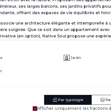
néreux, ses larges balcons, ses jardins privatifs pou
ndante, offrant des espaces de vie équilibrés et fonc
t associe une architecture élégante et intemporelle à 
gère soignée. Que ce soit dans un appartement avec 
privative (en option), Native Soul propose une expéri
ure rencontre la qualité des quartiers urbains premium
ge
Jardin
’un art de vivre complet, en pleine nature, tout en re
ommunauté propose une large gamme de services et
n
 une piscine, une salle de sport, des terrains de pa
es commerces, des espaces de co-working ainsi que l’
 plus simple, actif et équilibré, avec tout à quelqu
Par typologie
Pa
Afficher uniquement les fractions d