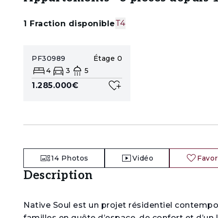
T4
1
Fraction disponible
PF30989
Étage
0
4
3
5
1.285.000€
14
Photos
Vidéo
Favor
Description
Native Soul est un projet résidentiel contemp
familles en quête d’espace, de confort et d’un