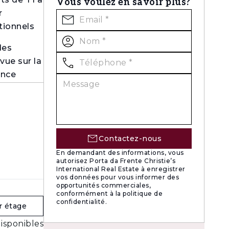
Vous voulez en savoir plus?
r
tionnels
des
vue sur la
ence
.
stant
Contactez-nous
En demandant des informations, vous
del et de
autorisez Porta da Frente Christie’s
International Real Estate à enregistrer
École
vos données pour vous informer des
es minutes
opportunités commerciales,
conformément à la politique de
confidentialité.
r étage
isponibles