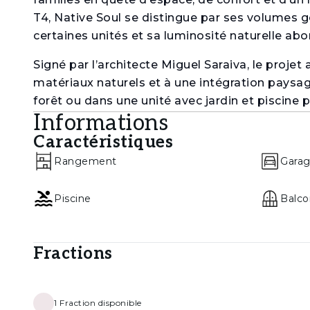
T4, Native Soul se distingue par ses volumes gé
certaines unités et sa luminosité naturelle abo
Signé par l’architecte Miguel Saraiva, le proje
matériaux naturels et à une intégration paysa
forêt ou dans une unité avec jardin et piscine 
Informations
résidentielle raffinée, où la sérénité de la nat
Caractéristiques
Lifestyle Belas Clube de Campo
Rangement
Gara
Vivre au Belas Clube de Campo, c’est profiter d
proche de Lisbonne, Cascais et Oeiras. La c
Piscine
Balco
d’équipements, comprenant un parcours de golf,
tennis, des sentiers verts, des restaurants, d
João de Deus de Belas, permettant un quotidien
Fractions
de chez soi.
1
Fraction disponible