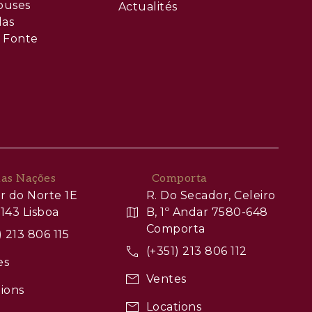
ouses
Actualités
las
 Fonte
das Nações
Comporta
r do Norte 1E
R. Do Secador, Celeiro
143 Lisboa
B, 1º Andar 7580-648
Comporta
) 213 806 115
(+351) 213 806 112
es
Ventes
ions
Locations