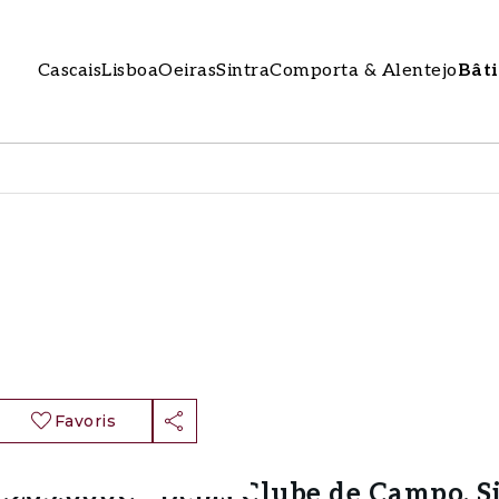
Cascais
Lisboa
Oeiras
Sintra
Comporta & Alentejo
Bât
Favoris
1.285.000€ · Belas Clube de Campo, S