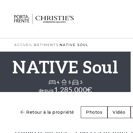
ACCUEIL
›
BÂTIMENTS
›
NATIVE SOUL
NATIVE Soul
4
5
3
1.285.000€
depuis
Détails
Fractions
Retour à la propriété
Photos
Vidéo
Appartements · 5 pièces depuis 