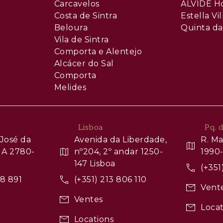
Carcavelos
ALVIDE H
Costa de Sintra
Estella Vil
Beloura
Quinta da
Vila de Sintra
Comporta e Alentejo
Alcácer do Sal
Comporta
Melides
Lisboa
Pq. 
José da
Avenida da Liberdade,
R. Ma
 A 2780-
nº204, 2º andar 1250-
1990-
147 Lisboa
(+351
88 891
(+351) 213 806 110
Vent
Ventes
Locat
Locations