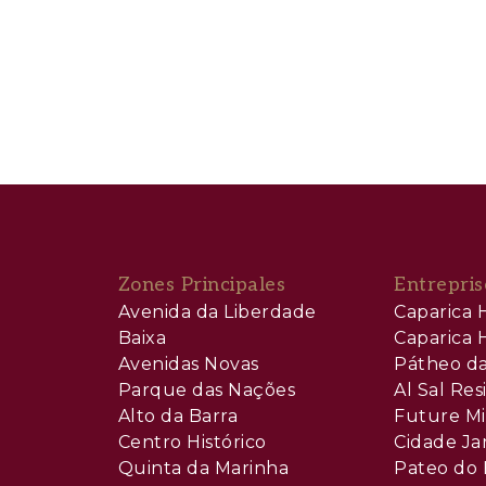
Zones Principales
Entrepris
Avenida da Liberdade
Caparica H
Baixa
Caparica H
Avenidas Novas
Pátheo da
Parque das Nações
Al Sal Re
Alto da Barra
Future Mi
Centro Histórico
Cidade Ja
Quinta da Marinha
Pateo do 