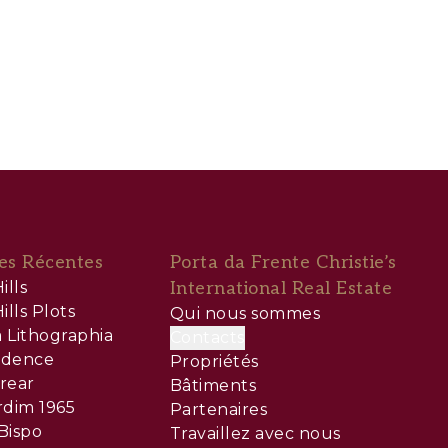
es Récentes
Porta da Frente Christie’s
ills
International Real Estate
ills Plots
Qui nous sommes
 Lithographia
Contacts
sidence
Propriétés
rear
Bâtiments
rdim 1965
Partenaires
Bispo
Travaillez avec nous