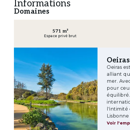
Informations
- Salle polyvalente (26,43 m²)
Domaines
- Local technique (2,23 m²)
571
m²
- Salle de bain de soutien à la piscine (7,79 m²)
Espace privé brut
Niveau -1
- Local technique (9,99 m²)
Oeiras
Oeiras es
- Débarras (7,00 m²)
alliant q
- Garage (136,02 m²)
mer. Avec 
pour ceux
- Cave à vin (7,82 m²)
équilibr
internat
- Buanderie (16,91 m²)
l'intimit
Lisbonne 
Rez-de-chaussée (0)
Voir l'em
- Hall d’entrée (3,96 m²)