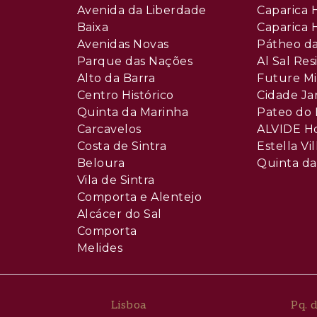
es, comme la Marginal et l’A5, garantissant une conne
Avenida da Liberdade
Caparica H
Baixa
Caparica H
Avenidas Novas
Pátheo da
marchés tels que Continente Bom Dia et d’autres c
Parque das Nações
Al Sal Re
Alto da Barra
Future Mi
Centro Histórico
Cidade Ja
omme l’école EB1/JI Nossa Senhora do Vale, située à e
Quinta da Marinha
Pateo do 
Carcavelos
ALVIDE H
Costa de Sintra
Estella Vil
disponibles dans un rayon de moins de 1 km.
Beloura
Quinta da
s le Parc des Poètes et l’Auditorium Eunice Muñoz, ain
Vila de Sintra
Comporta e Alentejo
Alcácer do Sal
e des communes les plus développées du pays, occup
Comporta
utes de Lisbonne et de Cascais, avec de superbes vue
Melides
s de charme cohabitent en parfaite harmonie avec les
ieu de loisirs par excellence, permettant également 
Lisboa
Pq. 