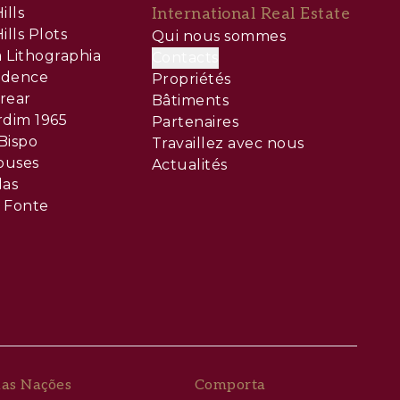
xion
ills
International Real Estate
ills Plots
Qui nous sommes
 Lithographia
Contacts
ommerces
sidence
Propriétés
rear
Bâtiments
rdim 1965
Partenaires
nviron
Bispo
Travaillez avec nous
ouses
Actualités
las
 Fonte
si qu’un
ant une
s sur le
 nouvelles
l’accès
das Nações
Comporta