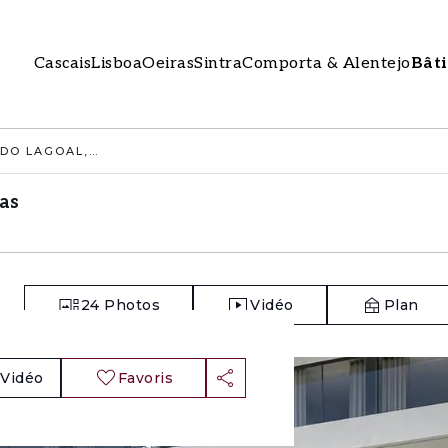
Cascais
Lisboa
Oeiras
Sintra
Comporta & Alentejo
Bât
TERRAIN 1460 M2, ALTO DO LAGOAL, OEIRAS
ras
24
Photos
Vidéo
Plan
Vidéo
Favoris