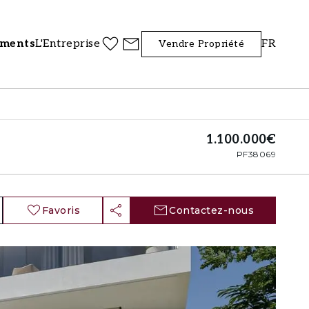
iments
L'Entreprise
FR
Vendre Propriété
1.100.000€
PF38069
Favoris
Contactez-nous