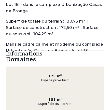
Lot 18 – dans le complexe Urbanização Casas
da Broega
Superficie totale du terrain : 180,75 m² |
Surface de construction : 172,50 m² | Surface
du sous-sol : 104,25 m²
Dans le cadre calme et moderne du complexe
Urbanização Casas da Broega, le lot 18
Informations
représente une excellente opportunité de
Domaines
construire la maison de vos rêves.
D'une superficie totale de 180,75 m², ce lot
173
m²
permet la construction d'une maison
Espace privé brut
unifamiliale d’une surface habitable de 172,50
m², en RDC, étage et avec un grand sous-sol
de 104,25 m², parfait pour un garage, un
181
m²
Superficie du Terrain
débarras ou un espace de loisirs.