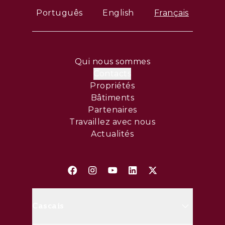
Alegro et Freeport à proximité, créant
Português
English
Français
l'équilibre parfait entre confort, nature et
commodité urbaine.
Qui nous sommes
Contacts
Propriétés
Bâtiments
Partenaires
Travaillez avec nous
Actualités
Cascais