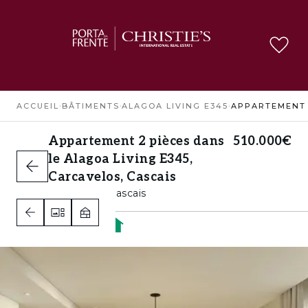
ACCUEIL
›
BÂTIMENTS
›
ALAGOA LIVING E345
›
Appartement 2 pièces dans
510.000€
le Alagoa Living E345,
Carcavelos, Cascais
Carcavelos, Cascais
1
1
1
A