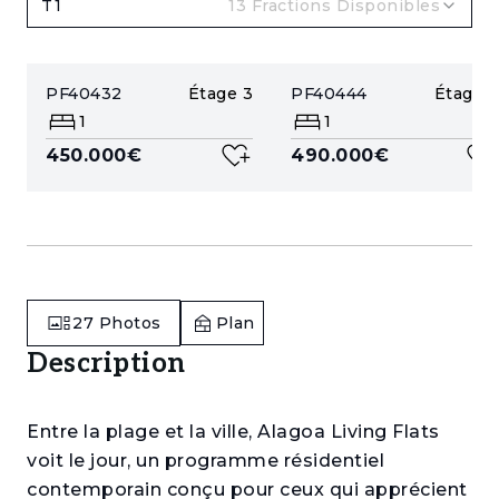
T1
13
Fractions Disponibles
PF40432
Étage
3
PF40444
Étage
5
1
1
450.000€
490.000€
27
Photos
Plan
Description
Entre la plage et la ville, Alagoa Living Flats
voit le jour, un programme résidentiel
contemporain conçu pour ceux qui apprécient