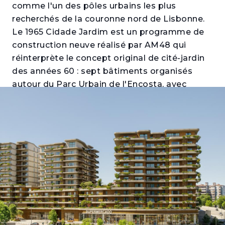
comme l'un des pôles urbains les plus
recherchés de la couronne nord de Lisbonne.
Le 1965 Cidade Jardim est un programme de
construction neuve réalisé par AM48 qui
réinterprète le concept original de cité-jardin
des années 60 : sept bâtiments organisés
autour du Parc Urbain de l'Encosta, avec
logements, commerces, services et transports
intégrés dans un seul quartier certifié. Ceux
qui souhaitent acheter un appartement à
Santo António dos Cavaleiros trouveront ici
une proposition à l'échelle d'un quartier et
avec l'accessibilité d'une métropole.
Les immeubles Oliveira, Thomaz et Telles
proposent des appartements T1 à T4 avec de
généreux balcons ou terrasses, parking
privatif et cave. Les intérieurs se distinguent