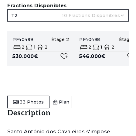
Fractions Disponibles
T2
10
Fractions Disponibles
PF40499
Étage
2
PF40498
Étage
1
2
1
2
2
1
2
530.000€
546.000€
33
Photos
Plan
Description
Santo António dos Cavaleiros s'impose