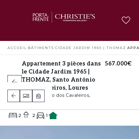
ACCUEIL
›
BÂTIMENTS
›
CIDADE JARDIM 1965 | THOMAZ
›
Appartement 3 pièces dans
567.000€
le Cidade Jardim 1965 |
THOMAZ, Santo António
dos Cavaleiros, Loures
Santo António dos Cavaleiros,
Loures
2
2
1
A+