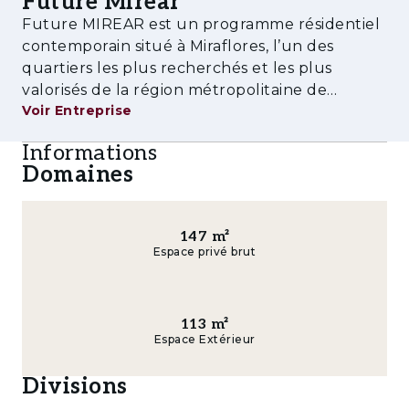
Future Mirear
efficacité et une expérience résidentielle
Future MIREAR est un programme résidentiel
adaptée aux modes de vie contemporains.
contemporain situé à Miraflores, l’un des
Prestations & Équipements
quartiers les plus recherchés et les plus
valorisés de la région métropolitaine de
- Piscine extérieure
Voir Entreprise
Lisbonne. Conçu pour répondre aux exigences
de la vie urbaine moderne, ce projet associe
- Salle de sport entièrement équipée
Informations
une architecture de qualité, le confort, la
Domaines
- Aire de jeux pour enfants
- Salles polyvalentes
147
m²
Espace privé brut
- Espaces verts paysagers et zones de loisirs
- Parking privé
113
m²
- Espaces de rangement privatifs
Espace Extérieur
- Pré-équipement pour la recharge de
Divisions
véhicules électriques