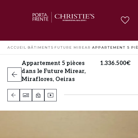
ACCUEIL
›
BÂTIMENTS
›
FUTURE MIREAR
›
Appartement 5 pièces
1.336.500€
dans le Future Mirear,
Miraflores, Oeiras
Miraflores, Oeiras
4
4
2
A