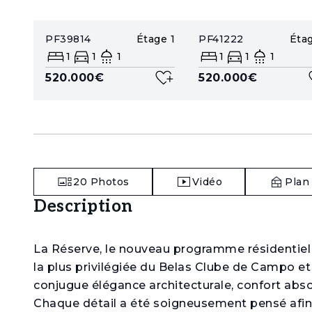
PF39814
Étage
1
PF41222
Éta
1
1
1
1
1
1
520.000€
520.000€
20
Photos
Vidéo
Plan
Description
La Réserve, le nouveau programme résidentiel 
la plus privilégiée du Belas Clube de Campo et 
conjugue élégance architecturale, confort abso
Chaque détail a été soigneusement pensé afin d’