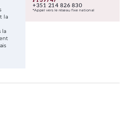
PF39747
+351 214 826 830
s
*Appel vers le réseau fixe national
t la
 la
ient
ais