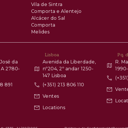
Vila de Sintra
Comporta e Alentejo
Alcácer do Sal
Comporta
Melides
Lisboa
Pq. 
José da
Avenida da Liberdade,
R. Ma
 A 2780-
nº204, 2º andar 1250-
1990-
147 Lisboa
(+351
88 891
(+351) 213 806 110
Vent
Ventes
Locat
Locations