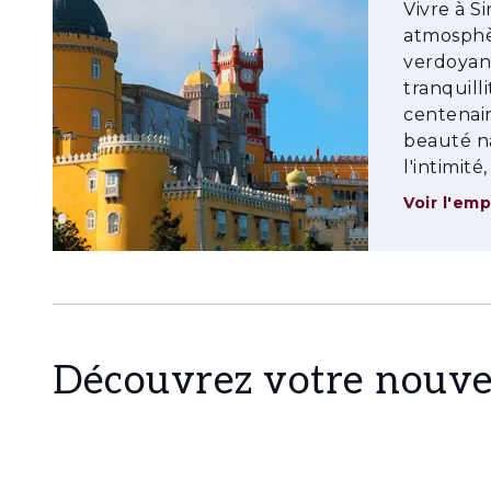
Vivre à Si
atmosphèr
verdoyant
tranquill
centenair
beauté n
l'intimit
Voir l'em
Découvrez votre nouve