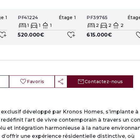
ge
1
PF41224
Étage
1
PF39765
Étag
1
1
1
2
2
2
520.000€
615.000€
Favoris
Contactez-nous
exclusif développé par Kronos Homes, s’implante à 
redéfinit l’art de vivre contemporain à travers un co
lu et intégration harmonieuse à la nature environnan
offrir une expérience résidentielle distinctive, où