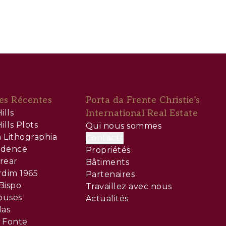
es Récentes
Porta da Frente Christie’s
ills
International Real Estate
ills Plots
Qui nous sommes
 Lithographia
Contacts
sidence
Propriétés
rear
Bâtiments
rdim 1965
Partenaires
Bispo
Travaillez avec nous
ouses
Actualités
las
 Fonte