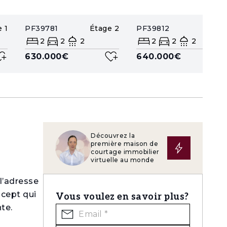
e
1
PF39781
Étage
2
PF39812
Étage
2
2
2
2
2
2
630.000€
640.000€
Découvrez la
première maison de
courtage immobilier
virtuelle au monde
l’adresse
ncept qui
Vous voulez en savoir plus?
te.