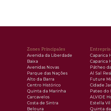
Zones Principales
Entrepris
Avenida da Liberdade
Caparica H
Baixa
Caparica H
Avenidas Novas
Pátheo da
Parque das Nações
Al Sal Re
Alto da Barra
Future Mi
Centro Histórico
Cidade Ja
Quinta da Marinha
Pateo do 
Carcavelos
ALVIDE H
Costa de Sintra
Estella Vil
Beloura
Quinta da