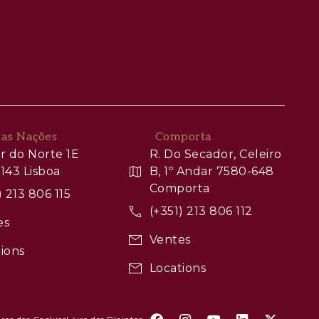
das Nações
Comporta
r do Norte 1E
R. Do Secador, Celeiro
143 Lisboa
B, 1º Andar 7580-648
Comporta
) 213 806 115
(+351) 213 806 112
es
Ventes
ions
Locations