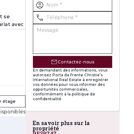
t se
ariat avec
s
olf.
 ensemble
jardins
Contactez-nous
En demandant des informations, vous
autorisez Porta da Frente Christie’s
International Real Estate à enregistrer
, tels
vos données pour vous informer des
ntissant
opportunités commerciales,
conformément à la politique de
confidentialité.
r étage
par de
isponibles
auté,
En savoir plus sur la
propriété