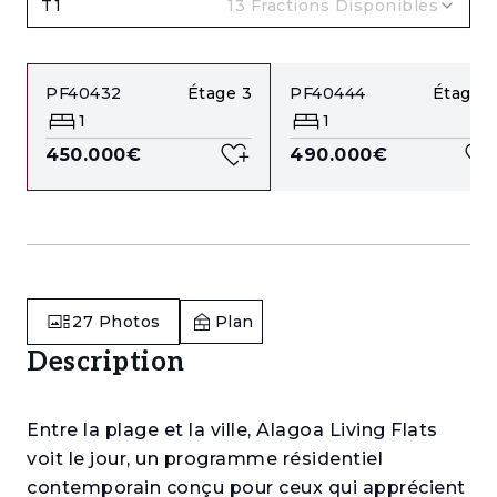
T1
13
Fractions Disponibles
PF40432
Étage
3
PF40444
Étage
5
1
1
450.000€
490.000€
27
Photos
Plan
Description
Entre la plage et la ville, Alagoa Living Flats
voit le jour, un programme résidentiel
contemporain conçu pour ceux qui apprécient