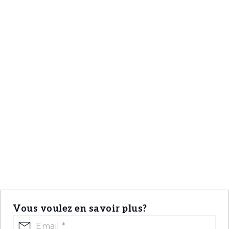
telles que Nova SBE.
Juste à côté, le Parc de la Quinta da Alagoa
offre un refuge naturel au cœur de la ville —
idéal pour des promenades paisibles, des
pauses en plein air et des moments de
détente entourés de verdure, rendant le
quotidien plus équilibré et inspirant.
Vous voulez en savoir plus?