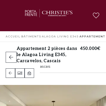
ACCUEIL
›
BÂTIMENTS
›
ALAGOA LIVING E345
›
Appartement 2 pièces dans
450.000€
le Alagoa Living E345,
Carcavelos, Cascais
Carcavelos, Cascais
1
A