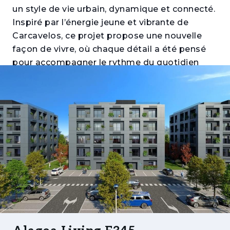
un style de vie urbain, dynamique et connecté.
Inspiré par l’énergie jeune et vibrante de
Carcavelos, ce projet propose une nouvelle
façon de vivre, où chaque détail a été pensé
pour accompagner le rythme du quotidien
avec fonctionnalité, confort et modernité.
Intégré au cœur de l’Alagoa Office & Retail
Center, Alagoa Living Flats offre un accès
direct à un large éventail de services
essentiels, rendant la vie quotidienne plus
simple et plus pratique. Composé de 3
immeubles et 120 appartements, avec des
typologies T0, T1 et T2, il constitue une option
idéale aussi bien pour une résidence principale
que pour un investissement.
Les intérieurs affichent une esthétique