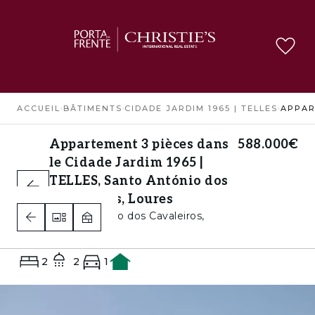
ACCUEIL
›
BÂTIMENTS
›
CIDADE JARDIM 1965 | TELLES
›
Appartement 3 pièces dans
588.000€
le Cidade Jardim 1965 |
TELLES, Santo António dos
Cavaleiros, Loures
Santo António dos Cavaleiros,
Loures
2
2
1
A+