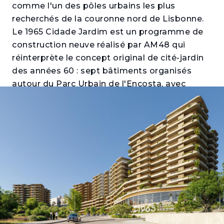
comme l'un des pôles urbains les plus
recherchés de la couronne nord de Lisbonne.
Le 1965 Cidade Jardim est un programme de
construction neuve réalisé par AM48 qui
réinterprète le concept original de cité-jardin
des années 60 : sept bâtiments organisés
autour du Parc Urbain de l'Encosta, avec
logements, commerces, services et transports
intégrés dans un seul quartier certifié. Ceux
qui souhaitent acheter un appartement à
Santo António dos Cavaleiros trouveront ici
une proposition à l'échelle d'un quartier et
avec l'accessibilité d'une métropole.
Les immeubles Oliveira, Thomaz et Telles
proposent des appartements T1 à T4 avec de
généreux balcons ou terrasses, parking
privatif et cave. Les intérieurs se distinguent