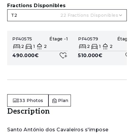
Fractions Disponibles
T2
22
Fractions Disponibles
PF40575
Étage
-1
PF40579
Étage
1
2
1
2
2
1
2
490.000€
510.000€
33
Photos
Plan
Description
Santo António dos Cavaleiros s'impose