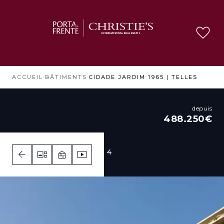
ACCUEIL
›
BÂTIMENTS
›
CIDADE JARDIM 1965 | TELLES
depuis
488.250€
1 - 4
1 - 4
1 - 4