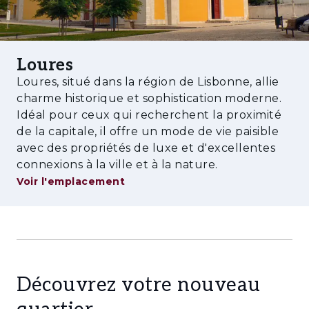
- Salle de sport, coworking et services
essentiels
- Aire de jeux et espaces familiaux
Loures
- Parking privé
Loures, situé dans la région de Lisbonne, allie
charme historique et sophistication moderne.
- Proximité de la future ligne de métro
Idéal pour ceux qui recherchent la proximité
Violette
de la capitale, il offre un mode de vie paisible
avec des propriétés de luxe et d'excellentes
Situé à Loures, Santo António dos Cavaleiros,
connexions à la ville et à la nature.
le projet s’inscrit dans une zone en pleine
Voir l'emplacement
transformation. Sa proximité avec Lisbonne,
associée au développement de nouvelles
infrastructures et à l’amélioration de la
mobilité, positionne cet emplacement comme
l’un des nouveaux pôles urbains de la région —
Découvrez votre nouveau
où la croissance se traduit par une meilleure
qualité de vie et un fort potentiel de