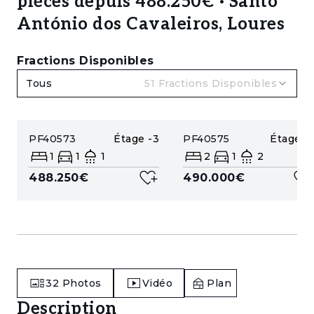
pièces depuis 488.250€ · Santo
António dos Cavaleiros, Loures
Fractions Disponibles
Tous
51
Fractions Disponibles
PF40573
Étage
-3
PF40575
Étage
-1
1
1
1
2
1
2
488.250€
490.000€
32
Photos
Vidéo
Plan
Description