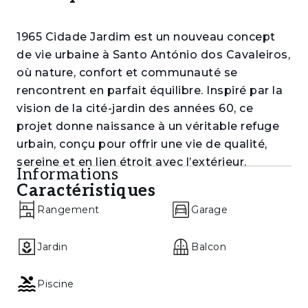
1965 Cidade Jardim est un nouveau concept
de vie urbaine à Santo António dos Cavaleiros,
où nature, confort et communauté se
rencontrent en parfait équilibre. Inspiré par la
vision de la cité-jardin des années 60, ce
projet donne naissance à un véritable refuge
urbain, conçu pour offrir une vie de qualité,
sereine et en lien étroit avec l’extérieur.
Informations
Caractéristiques
Intégré au Parc Urbain de l’Encosta, il associe
habitat, espaces verts et services, créant un
Rangement
Garage
environnement dynamique et durable où le
quotidien s’écoule naturellement — entre
Jardin
Balcon
verdure, lumière et la commodité d’avoir tout
à proximité. Composé d’appartements de
Piscine
typologies T1 à T4, le projet s’adapte à