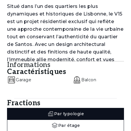
Situé dans l’un des quartiers les plus
dynamiques et historiques de Lisbonne, le V15
est un projet résidentiel exclusif qui reflète
une approche contemporaine de la vie urbaine
tout en conservant l’authenticité du quartier
de Santos. Avec un design architectural
distinctif et des finitions de haute qualité,
l’immeuble allie modernité, confort et vues
Informations
imprenables sur le Tage.
Caractéristiques
Les appartements ont été soigneusement
Garage
Balcon
conçus pour optimiser la lumière naturelle,
l’espace et l’intimité. Le V15 propose des
Fractions
logements fonctionnels et élégants, idéals
pour ceux qui souhaitent vivre ou investir dans
Par typologie
l’un des quartiers les plus charismatiques de la
ville.
Par étage