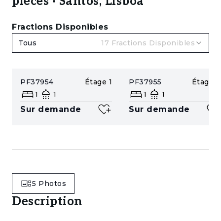
pièces · Santos, Lisboa
Fractions Disponibles
Tous
17
Fractions Disponibles
PF37954
Étage
1
PF37955
Étage
2
1
1
1
1
Sur demande
Sur demande
5
Photos
Description