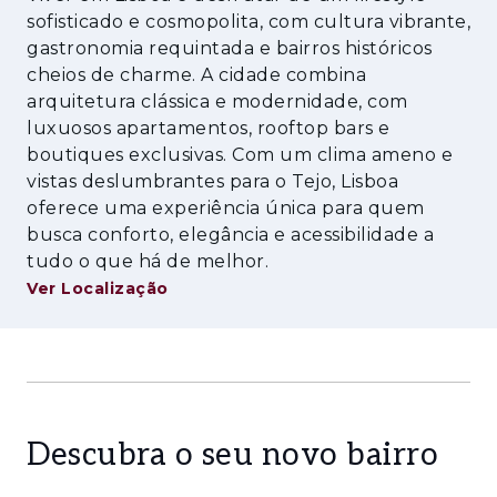
sofisticado e cosmopolita, com cultura vibrante,
com as suas ruas estreitas, miradouros
gastronomia requintada e bairros históricos
icónicos e alma profundamente lisboeta,
cheios de charme. A cidade combina
preserva a memória da cidade antiga, onde o
arquitetura clássica e modernidade, com
fado, a tradição e a vida de bairro continuam
luxuosos apartamentos, rooftop bars e
presentes no quotidiano. A poucos passos, a
boutiques exclusivas. Com um clima ameno e
Baixa revela o lado mais vibrante e
vistas deslumbrantes para o Tejo, Lisboa
cosmopolita da capital, com comércio,
oferece uma experiência única para quem
cultura, restaurantes e acesso direto ao rio
busca conforto, elegância e acessibilidade a
Tejo. Este equilíbrio raro entre história,
tudo o que há de melhor.
centralidade e qualidade de vida faz desta
Ver Localização
localização uma das mais desejadas de
Lisboa, ideal para quem procura viver o
verdadeiro espírito da cidade, no seu centro
histórico.
Descubra o seu novo bairro