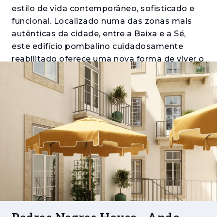
estilo de vida contemporâneo, sofisticado e
funcional. Localizado numa das zonas mais
autênticas da cidade, entre a Baixa e a Sé,
este edifício pombalino cuidadosamente
reabilitado oferece uma nova forma de viver o
centro histórico, com conforto, design e
carácter.
O edifício integra 20 apartamentos com
serviços, distribuídos por vários pisos, com
tipologias que vão desde estúdios a amplos
T3. Cada unidade foi desenhada de forma
única, respeitando a identidade original do
edifício, com pé-direito generoso, abundante
luz natural e materiais nobres como madeira,
pedra natural e azulejos tradicionais
portugueses. A intervenção arquitetónica e de