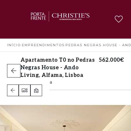
INÍCIO
›
EMPREENDIMENTOS
›
PEDRAS NEGRAS HOUSE - AND
Apartamento T0 no Pedras
562.000€
Negras House - Ando
Living, Alfama, Lisboa
Alfama, Lisboa
1
A