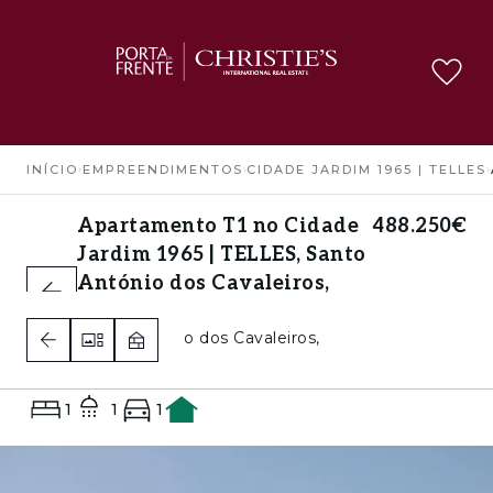
INÍCIO
›
EMPREENDIMENTOS
›
CIDADE JARDIM 1965 | TELLES
›
Apartamento T1 no Cidade
488.250€
Jardim 1965 | TELLES, Santo
António dos Cavaleiros,
Loures
Santo António dos Cavaleiros,
Loures
1
1
1
A+