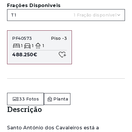
Frações Disponiveis
T1
1
Fração disponível
PF40573
Piso
-3
1
1
1
488.250€
33
Fotos
Planta
Descrição
Santo António dos Cavaleiros está a