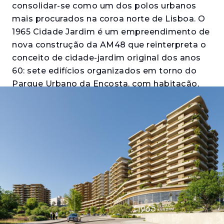
consolidar-se como um dos polos urbanos
mais procurados na coroa norte de Lisboa. O
1965 Cidade Jardim é um empreendimento de
nova construção da AM48 que reinterpreta o
conceito de cidade-jardim original dos anos
60: sete edifícios organizados em torno do
Parque Urbano da Encosta, com habitação,
comércio, serviços e transportes integrados
num único bairro certificado. Quem procura
comprar apartamento em Santo António dos
Cavaleiros encontra aqui uma proposta com
escala de bairro e acessibilidade de
metrópole.
Os edifícios Oliveira, Thomaz e Telles
propõem apartamentos T1 a T4 com varandas
ou terraços generosos, estacionamento
privativo e arrecadação. Os interiores