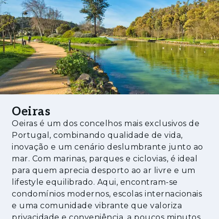
esta região é reconhecida como uma das
melhores para se viver em Portugal. O
Passeio Marítimo de Oeiras, os centros
empresariais inovadores e os prestigiados
espaços culturais e desportivos, como o
Complexo Desportivo do Jamor, tornam
Oeiras um destino de eleição para quem
procura um estilo de vida exclusivo e
Oeiras
dinâmico.
Oeiras é um dos concelhos mais exclusivos de
Se procura um lar onde conforto, sofisticação
Portugal, combinando qualidade de vida,
e localização privilegiada se encontram, a
inovação e um cenário deslumbrante junto ao
Quinta do Cedro é a escolha perfeita.
mar. Com marinas, parques e ciclovias, é ideal
para quem aprecia desporto ao ar livre e um
lifestyle equilibrado. Aqui, encontram-se
condomínios modernos, escolas internacionais
e uma comunidade vibrante que valoriza
privacidade e conveniência, a poucos minutos