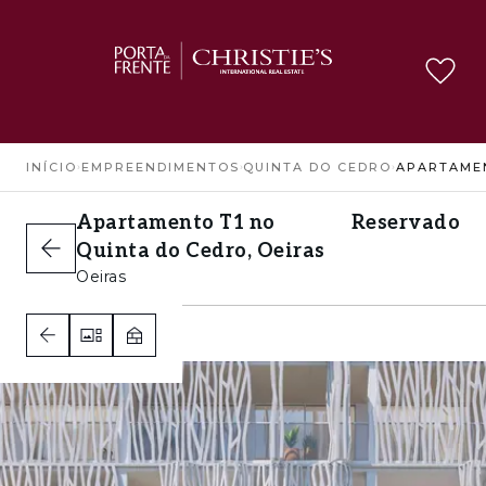
INÍCIO
›
EMPREENDIMENTOS
›
QUINTA DO CEDRO
›
Apartamento T1 no
Reservado
Quinta do Cedro, Oeiras
Oeiras
1
2
1