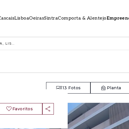
Cascais
Lisboa
Oeiras
Sintra
Comporta & Alentejo
Empreen
APARTAMENTO T2 COM PISCINA, LISBOA
13
Fotos
Planta
Favoritos