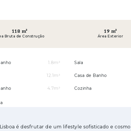
118
m²
19
m²
ea Bruta de Construção
Área Exterior
Banho
1.8m²
Sala
12.1m²
Casa de Banho
Banho
4.7m²
Cozinha
na
ntos de elevada qualidade é um dos grandes desta
Lisboa é desfrutar de um lifestyle sofisticado e cosmo