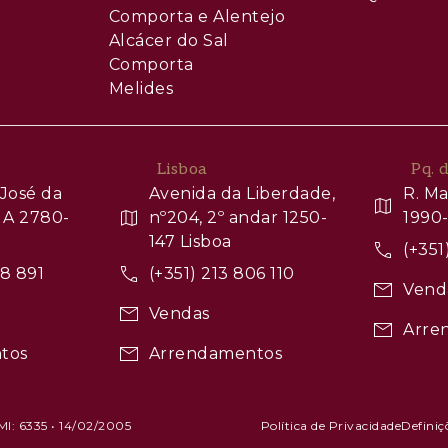
Comporta e Alentejo
Alcácer do Sal
Comporta
Melides
Lisboa
Pq. 
José da
Avenida da Liberdade,
R. Ma
 A 2780-
nº204, 2º andar 1250-
1990-
147 Lisboa
(+351
88 891
(+351) 213 806 110
Vend
Vendas
Arre
tos
Arrendamentos
AMI: 6335 • 14/02/2005
Política de Privacidade
Definiç