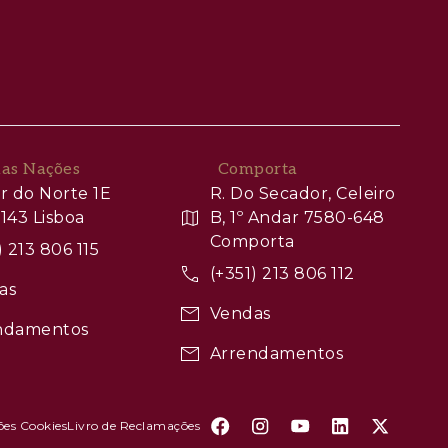
das Nações
Comporta
r do Norte 1E
R. Do Secador, Celeiro
143 Lisboa
B, 1º Andar 7580-648
Comporta
) 213 806 115
(+351) 213 806 112
as
Vendas
ndamentos
Arrendamentos
ões Cookies
Livro de Reclamações