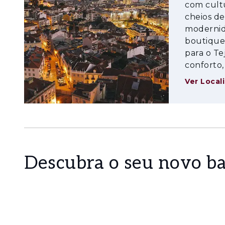
projeto, onde cada detalhe foi cuidadosamente
com cultu
cheios de
estar no dia a dia.
modernid
Apenas a uma distância de 4 minutos walking
boutique
Universidades, escolas públicas e privadas, co
para o Te
conforto,
A 10 minutos driving distance do Aeroporto de
Ver Local
Uma oportunidade única para viver numa das 
A1, A2, A5, CRIL e CREL.
Descubra o seu novo ba