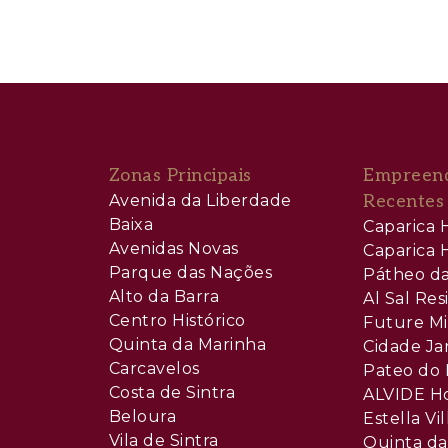
Zonas Principais
Empreen
Avenida da Liberdade
Recentes
Baixa
Caparica H
Avenidas Novas
Caparica H
Parque das Nações
Pátheo da
Alto da Barra
Al Sal Re
Centro Histórico
Future Mi
Quinta da Marinha
Cidade Ja
Carcavelos
Pateo do 
Costa de Sintra
ALVIDE H
Beloura
Estella Vil
Vila de Sintra
Quinta da