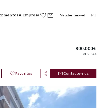
dimentos
A Empresa
PT
Vender Imóvel
800.000€
PF39644
Favoritos
Contacte-nos