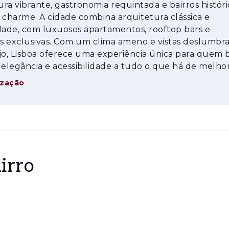
 pensado para garantir sofisticação, funcionalidad
ra vibrante, gastronomia requintada e bairros históri
 charme. A cidade combina arquitetura clássica e
ade, com luxuosos apartamentos, rooftop bars e
 distance da estação do metro do Lumiar, Supermer
s exclusivas. Com um clima ameno e vistas deslumbr
mércio e serviços.
jo, Lisboa oferece uma experiência única para quem 
 elegância e acessibilidade a tudo o que há de melhor
 Lisboa.
ização
zonas mais procuradas de Lisboa, com excelentes a
irro