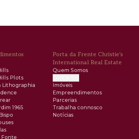
dimentos
Porta da Frente Christie’s
International Real Estate
ills
Quem Somos
ills Plots
Contactos
 Lithographia
Imóveis
sidence
Empreendimentos
rear
Parcerias
rdim 1965
Trabalha connosco
Bispo
Notícias
ouses
las
 Fonte