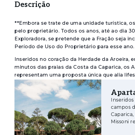
Descrição
**Embora se trate de uma unidade turística, 
pelo proprietário. Todos os anos, até ao dia 3
Exploradora, se pretende que a Fração seja inc
Período de Uso do Proprietário para esse ano.
Inseridos no coração da Herdade da Aroeira, e
minutos das praias da Costa da Caparica, os A
representam uma proposta única que alia lifes
mais consolidados da margem sul de Lisboa.
Aparta
Desenvolvidos como um verdadeiro produto tu
Inseridos
uma utilização flexível, conciliando uso pes
campos de
regime de pool, com gestão profissional. Este
Caparica,
rendimento através da exploração turística,
Missoni r
períodos definidos.
e potenc