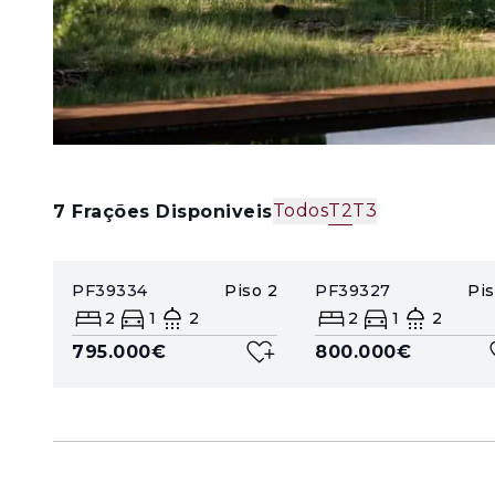
Todos
T2
T3
7
Frações Disponiveis
PF39334
Piso
2
PF39327
Pi
2
1
2
2
1
2
795.000€
800.000€