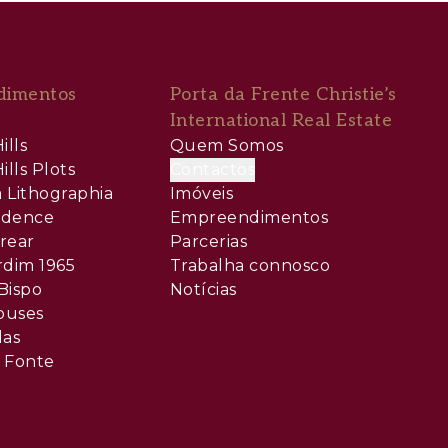
dimentos
Porta da Frente Christie’s
International Real Estate
ills
Quem Somos
ills Plots
Contactos
 Lithographia
Imóveis
sidence
Empreendimentos
rear
Parcerias
rdim 1965
Trabalha connosco
Bispo
Notícias
ouses
las
 Fonte