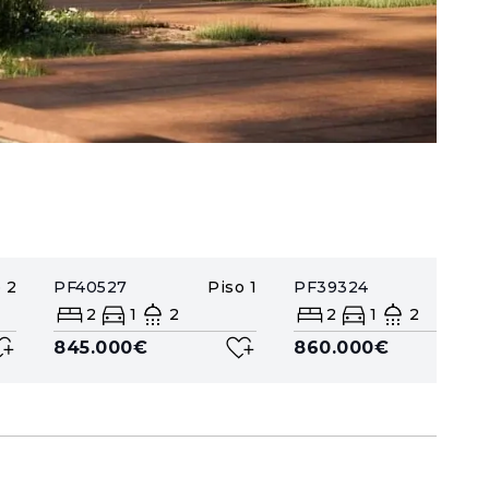
o
2
PF40527
Piso
1
PF39324
Piso
2
1
2
2
1
2
845.000€
860.000€