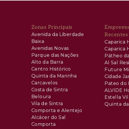
Zonas Principais
Empreen
Avenida da Liberdade
Recentes
Baixa
Caparica H
Avenidas Novas
Caparica H
Parque das Nações
Pátheo da
Alto da Barra
Al Sal Re
Centro Histórico
Future Mi
Quinta da Marinha
Cidade Ja
Carcavelos
Pateo do 
Costa de Sintra
ALVIDE H
Beloura
Estella Vil
Vila de Sintra
Quinta da
Comporta e Alentejo
Alcácer do Sal
Comporta