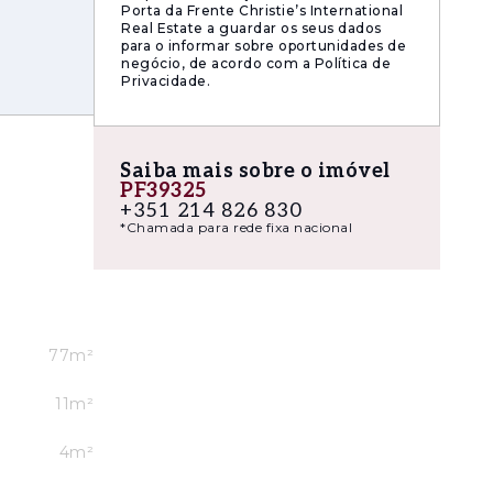
Porta da Frente Christie’s International
unidades
Real Estate a guardar os seus dados
esde o
para o informar sobre oportunidades de
negócio, de acordo com a Política de
Privacidade.
fletindo
rivilegia
Saiba mais sobre o imóvel
atureza,
PF39325
+351 214 826 830
*Chamada para rede fixa nacional
77m²
11m²
4m²