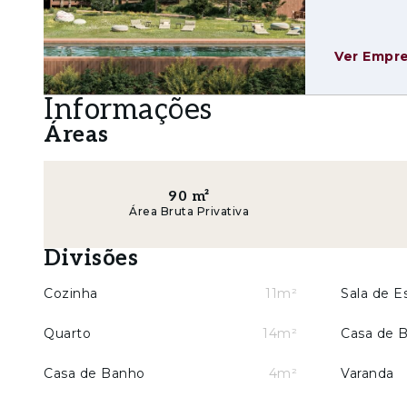
O conjunto é composto por 40 apartamentos tur
são entregues totalmente mobiladas e equipa
Ver Empr
primeiro momento.
O projeto arquitetónico dos Apartamentos é as
Informações
uma abordagem contemporânea e sensível ao con
Áreas
a integração na paisagem, a fluidez dos percurs
criando um ambiente de tranquilidade e bem-e
90
m²
Amenities & Serviços
Área Bruta Privativa
- Piscina exterior de uso exclusivo do lote d
Divisões
- Restaurante
Cozinha
11m²
Sala de E
- Health Center & Spa (ginásio, sauna, banho t
Quarto
14m²
Casa de 
- Clubhouse
Casa de Banho
4m²
Varanda
- Acesso aos dois campos de golfe PGA da Aro