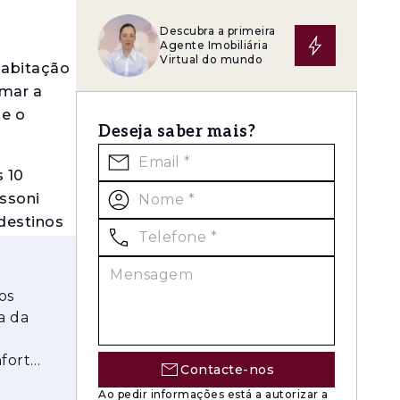
Descubra a primeira
Agente Imobiliária
Virtual do mundo
habitação
rmar a
 e o
Deseja saber mais?
 10
issoni
 destinos
 permitir
os
ística em
a da
e gerar
m
nforto
Contacte-nos
Ao pedir informações está a autorizar a