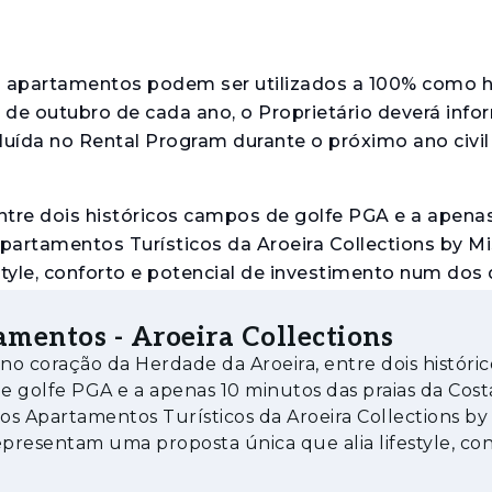
os apartamentos podem ser utilizados a 100% como 
0 de outubro de cada ano, o Proprietário deverá info
luída no Rental Program durante o próximo ano civil
ntre dois históricos campos de golfe PGA e a apenas
partamentos Turísticos da Aroeira Collections by M
tyle, conforto e potencial de investimento num dos
mentos - Aroeira Collections
rístico, estes apartamentos foram concebidos para
 no coração da Herdade da Aroeira, entre dois históric
soal com integração num Programa de Exploração Tur
 golfe PGA e a apenas 10 minutos das praias da Cost
 modelo oferece aos proprietários a possibilidade d
 os Apartamentos Turísticos da Aroeira Collections by
 mantendo simultaneamente o usufruto da unidade e
epresentam uma proposta única que alia lifestyle, co
ial de investimento num dos de