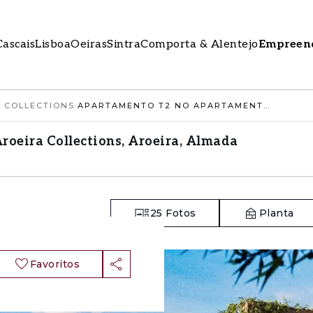
Cascais
Lisboa
Oeiras
Sintra
Comporta & Alentejo
Empreen
 COLLECTIONS
›
APARTAMENTO T2 NO APARTAMENTOS - AROEIRA COLLECTIONS, AROEIRA, ALMADA
oeira Collections, Aroeira, Almada
25
Fotos
Planta
Favoritos