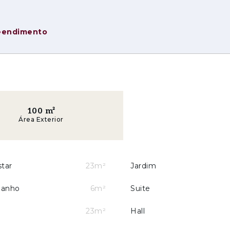
ísticos, distribuídos pelas tipologias T2 e T3. As 
das, prontas a integrar o programa de exploração d
eendimento
sinado pelo Atelier Bugio – João Fávila Menezes, re
texto natural do pinhal da Aroeira. A arquitetura p
os, a luz natural e o equilíbrio entre construção e n
star.
100
m²
Área Exterior
os apartamentos
star
23m²
Jardim
urco e salas de tratamento)
Banho
6m²
Suite
23m²
Hall
eira