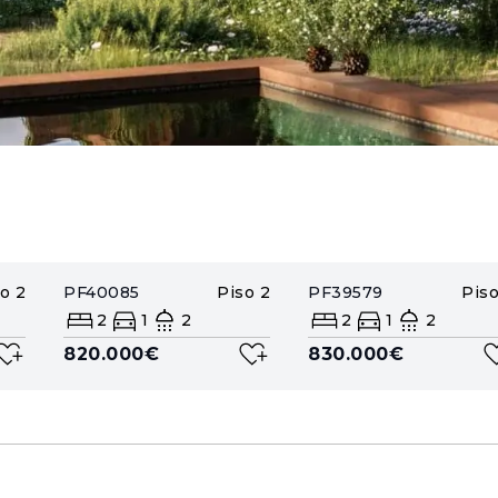
so
2
PF40085
Piso
2
PF39579
Pis
2
1
2
2
1
2
820.000€
830.000€