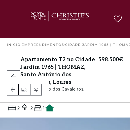
INÍCIO
›
EMPREENDIMENTOS
›
CIDADE JARDIM 1965 | THOMA
Apartamento T2 no Cidade
598.500€
Jardim 1965 | THOMAZ,
Santo António dos
Cavaleiros, Loures
Santo António dos Cavaleiros,
Loures
2
2
1
A+