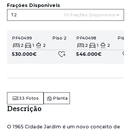
Frações Disponiveis
T2
10
Frações Disponiveis
PF40499
Piso
2
PF40498
Piso
1
2
1
2
2
1
2
530.000€
546.000€
33
Fotos
Planta
Descrição
O 1965 Cidade Jardim é um novo conceito de