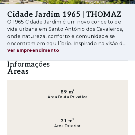
compromisso ambiental, incorpora soluções
Cidade Jardim 1965 | THOMAZ
eficientes e sustentáveis, refletidas na
O 1965 Cidade Jardim é um novo conceito de
certificação BREEAM, que avalia o
vida urbana em Santo António dos Cavaleiros,
desempenho dos edifícios em áreas como
onde natureza, conforto e comunidade se
eficiência energética, uso de recursos e
encontram em equilíbrio. Inspirado na visão da
impacto ambiental.
Ver Empreendimento
cidade-jardim dos anos 60, o projeto dá origem
a um verdadeiro refúgio urbano, pensado para
Amenities
Informações
viver com mais qualidade, tranqui
Áreas
- Parque urbano e extensas zonas verdes
- Praça central com áreas de lazer e convívio
89
m²
- Comércio, restauração e supermercado
Área Bruta Privativa
- Ginásio, coworking e serviços essenciais
31
m²
- Parque infantil e zonas familiares
Área Exterior
- Estacionamento privado