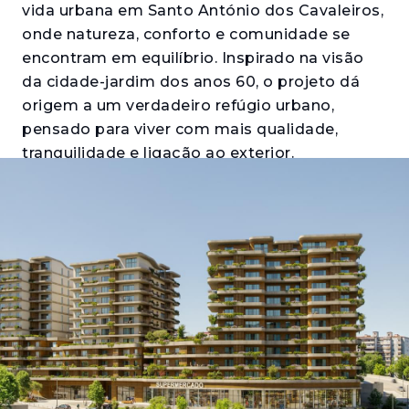
vida urbana em Santo António dos Cavaleiros,
onde natureza, conforto e comunidade se
encontram em equilíbrio. Inspirado na visão
da cidade-jardim dos anos 60, o projeto dá
origem a um verdadeiro refúgio urbano,
pensado para viver com mais qualidade,
tranquilidade e ligação ao exterior.
Integrado no Parque Urbano da Encosta,
combina habitação, espaços verdes e
serviços, criando um ambiente dinâmico e
sustentável onde o dia a dia flui com
naturalidade — entre o verde, a luz e a
conveniência de ter tudo por perto. Composto
por apartamentos de tipologias T1 a T4, o
projeto adapta-se a diferentes estilos de vida,
desde soluções mais compactas a espaços
familiares amplos. Com um forte