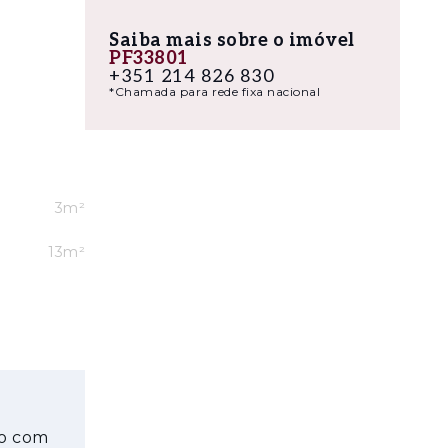
Saiba mais sobre o imóvel
PF33801
stradas A1
+351 214 826 830
*Chamada para rede fixa nacional
onte
ando uma
reta a
3m²
13m²
SOLYD
T5, com
 ÉLOU
co com