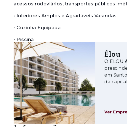
acessos rodoviários, transportes públicos, mét
• Interiores Amplos e Agradáveis Varandas
• Cozinha Equipada
• Piscina
• Ginásio
Élou
O ÉLOU é
• Sala Multiusos
prescinde
em Santo 
• Lobby Decorado
da capita
• Zonas Verdes e de Lazer
escolas, 
• Bons Acessos ao Centro da Cidade
• Estacionamento Privativo
Ver Empr
• Sustentabilidade e Eficiência Energética