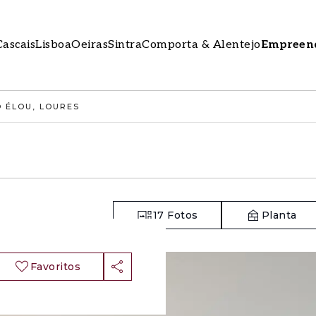
Cascais
Lisboa
Oeiras
Sintra
Comporta & Alentejo
Empreen
 ÉLOU, LOURES
17
Fotos
Planta
Favoritos