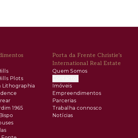
dimentos
Porta da Frente Christie’s
International Real Estate
ills
Quem Somos
ills Plots
Contactos
 Lithographia
Imóveis
sidence
Empreendimentos
rear
Parcerias
rdim 1965
Trabalha connosco
Bispo
Notícias
ouses
las
 Fonte