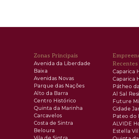
Zonas Principais
Empreen
Avenida da Liberdade
Recentes
Baixa
Caparica H
Avenidas Novas
Caparica H
Parque das Nações
Pátheo da
Alto da Barra
Al Sal Re
Centro Histórico
Future Mi
Quinta da Marinha
Cidade Ja
Carcavelos
Pateo do 
Costa de Sintra
ALVIDE H
Beloura
Estella Vil
Vila de Sintra
Quinta da