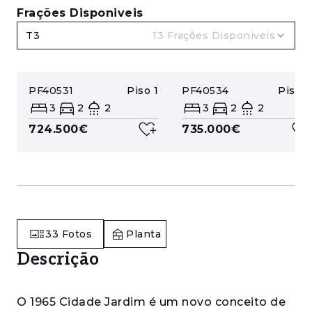
Frações Disponiveis
T3
13
Frações Disponiveis
PF40531
Piso
1
PF40534
Piso
2
3
2
2
3
2
2
724.500€
735.000€
33
Fotos
Planta
Descrição
O 1965 Cidade Jardim é um novo conceito de