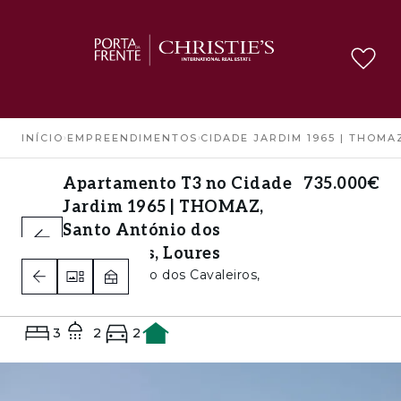
INÍCIO
›
EMPREENDIMENTOS
›
CIDADE JARDIM 1965 | THOMA
Apartamento T3 no Cidade
735.000€
Jardim 1965 | THOMAZ,
Santo António dos
Cavaleiros, Loures
Santo António dos Cavaleiros,
Loures
3
2
2
A+