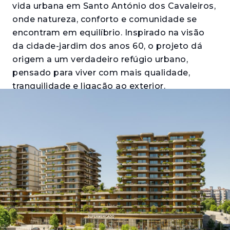
vida urbana em Santo António dos Cavaleiros,
onde natureza, conforto e comunidade se
encontram em equilíbrio. Inspirado na visão
da cidade-jardim dos anos 60, o projeto dá
origem a um verdadeiro refúgio urbano,
pensado para viver com mais qualidade,
tranquilidade e ligação ao exterior.
Integrado no Parque Urbano da Encosta,
combina habitação, espaços verdes e
serviços, criando um ambiente dinâmico e
sustentável onde o dia a dia flui com
naturalidade — entre o verde, a luz e a
conveniência de ter tudo por perto. Composto
por apartamentos de tipologias T1 a T4, o
projeto adapta-se a diferentes estilos de vida,
desde soluções mais compactas a espaços
familiares amplos. Com um forte