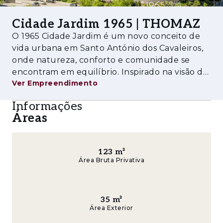
compromisso ambiental, incorpora soluções
Cidade Jardim 1965 | THOMAZ
eficientes e sustentáveis, refletidas na
O 1965 Cidade Jardim é um novo conceito de
certificação BREEAM, que avalia o
vida urbana em Santo António dos Cavaleiros,
desempenho dos edifícios em áreas como
onde natureza, conforto e comunidade se
eficiência energética, uso de recursos e
encontram em equilíbrio. Inspirado na visão da
impacto ambiental.
Ver Empreendimento
cidade-jardim dos anos 60, o projeto dá origem
a um verdadeiro refúgio urbano, pensado para
Amenities
Informações
viver com mais qualidade, tranqui
Áreas
- Parque urbano e extensas zonas verdes
- Praça central com áreas de lazer e convívio
123
m²
- Comércio, restauração e supermercado
Área Bruta Privativa
- Ginásio, coworking e serviços essenciais
35
m²
- Parque infantil e zonas familiares
Área Exterior
- Estacionamento privado