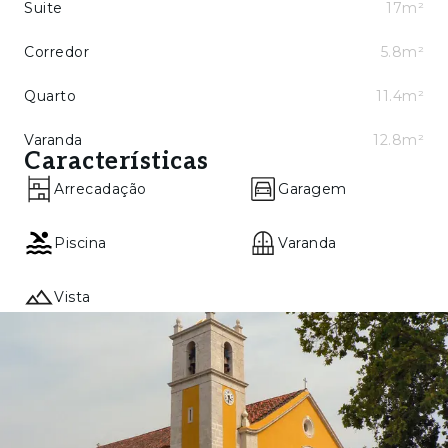
Suite
17m²
Corredor
5.8m²
Quarto
11.4m²
Varanda
12.8m²
Características
Arrecadação
Garagem
Piscina
Varanda
Vista