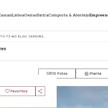
Cascais
Lisboa
Oeiras
Sintra
Comporta & Alentejo
Empreen
APARTAMENTO T3 NO ÉLOU JARDINS, LOURES
res
10
Fotos
Planta
Favoritos