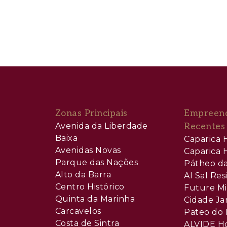
Zonas Principais
Empreen
Avenida da Liberdade
Recentes
Baixa
Caparica H
Avenidas Novas
Caparica H
Parque das Nações
Pátheo da
Alto da Barra
Al Sal Re
Centro Histórico
Future Mi
Quinta da Marinha
Cidade Ja
Carcavelos
Pateo do 
Costa de Sintra
ALVIDE H