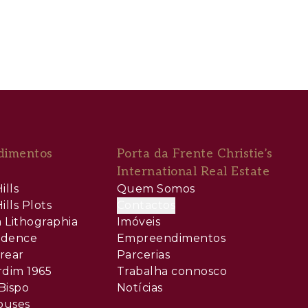
dimentos
Porta da Frente Christie’s
International Real Estate
ills
Quem Somos
ills Plots
Contactos
 Lithographia
Imóveis
sidence
Empreendimentos
rear
Parcerias
rdim 1965
Trabalha connosco
Bispo
Notícias
ouses