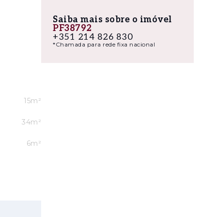
Saiba mais sobre o imóvel
PF38792
stradas A1
+351 214 826 830
*Chamada para rede fixa nacional
o e da
ando uma
reta a
15m²
34m²
6m²
SOLYD
T4, com
ÉLOU