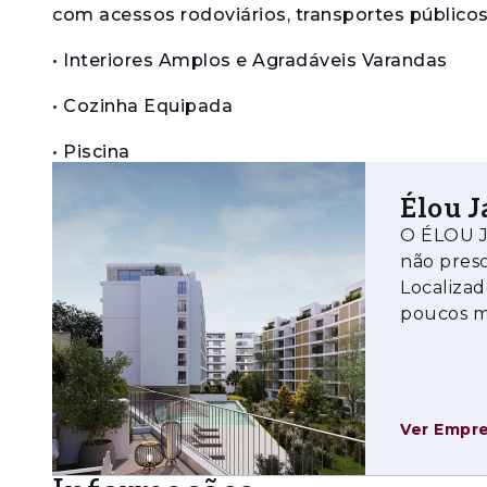
com acessos rodoviários, transportes públicos,
• Interiores Amplos e Agradáveis Varandas
• Cozinha Equipada
• Piscina
• Ginásio
Élou J
O ÉLOU J
• Sala Multiusos
não presc
Localizad
• Lobby Decorado
poucos mi
• Zonas Verdes e de Lazer
públicos,
• Bons Acessos ao Centro da Cidade
• Estacionamento Privativo
Ver Empr
• Sustentabilidade e Eficiência Energética