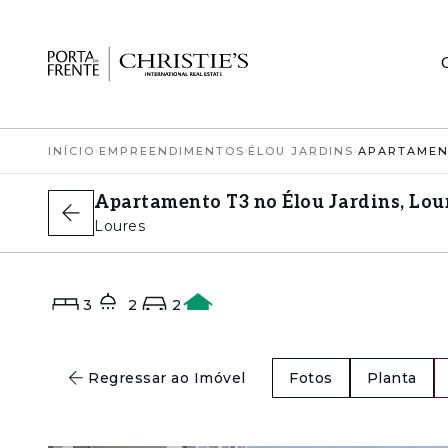
INÍCIO
›
EMPREENDIMENTOS
›
ÉLOU JARDINS
›
Apartamento T3 no Élou Jardins, Lou
Loures
3
2
2
A
Regressar ao Imóvel
Fotos
Planta