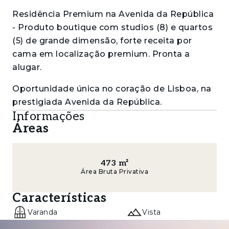
Residência Premium na Avenida da República
- Produto boutique com studios (8) e quartos
(5) de grande dimensão, forte receita por
cama em localização premium. Pronta a
alugar.
Oportunidade única no coração de Lisboa, na
prestigiada Avenida da República.
Informações
Este amplo apartamento está inserido num
Áreas
edifício com elevador com um apartamento
por piso, com cerca de 473 m² de área bruta e
aproximadamente 400 m² de área útil,
473
m²
Área Bruta Privativa
encontra-se em fase avançada de
remodelação, sendo entregue totalmente
Características
renovado.
Varanda
Vista
O projeto atual prevê a sua utilização como