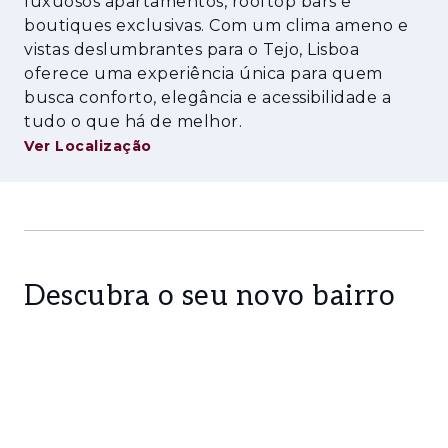
áreas comuns, cozinha partilhada e zona
luxuosos apartamentos, rooftop bars e
boutiques exclusivas. Com um clima ameno e
social. O imóvel será vendido com
vistas deslumbrantes para o Tejo, Lisboa
eletrodomésticos incluídos, permitindo uma
oferece uma experiência única para quem
conclusão mais rápida e funcional do projeto.
busca conforto, elegância e acessibilidade a
Inserido em edifício com elevador, beneficia
tudo o que há de melhor.
de uma localização premium, com excelentes
Ver Localização
acessos a transportes públicos, universidades,
comércio, serviços e zonas empresariais. A
envolvente caracteriza-se por forte procura
habitacional e grande dinamismo urbano.
Uma oportunidade rara para investir numa das
avenidas mais emblemáticas de Lisboa.
Descubra o seu novo bairro