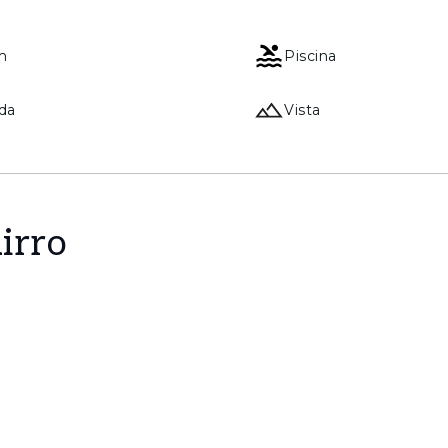
m
Piscina
da
Vista
irro
tado e o mar, onde o luxo se mede em tempo, silên
ção e exploração turística, que permitem ao propriet
lizá-lo através da entidade gestora.