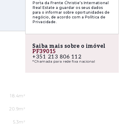
Porta da Frente Christie’s International
Real Estate a guardar os seus dados
para o informar sobre oportunidades de
negócio, de acordo com a Política de
Privacidade.
Saiba mais sobre o imóvel
PF39015
+351 213 806 112
*Chamada para rede fixa nacional
padas e
18.4m²
20.9m²
5.3m²
dos na