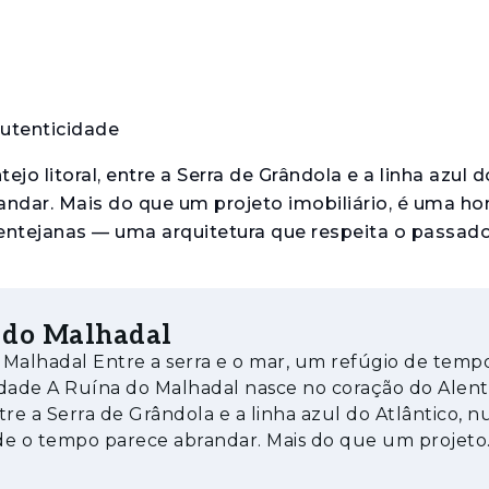
autenticidade
o litoral, entre a Serra de Grândola e a linha azul d
randar. Mais do que um projeto imobiliário, é uma
entejanas — uma arquitetura que respeita o passado
nar silêncio, conforto e ligação à natureza, num equ
 do Malhadal
O projeto combina o charme da taipa, da pedra e da c
a e o mar, um refúgio de tempo e
 de refúgio, introspecção e bem-estar.
no coração do Alentejo
entre a Serra de Grândola e a linha azul do Atlântico, 
de o tempo parece abrandar. Mais do que um projeto
omporta e a Serra de Grândola
rio, é uma homenagem à paisagem e