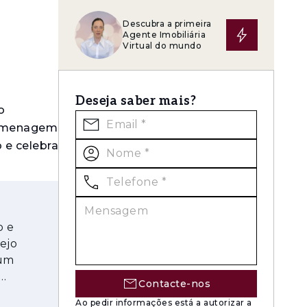
Descubra a primeira
Agente Imobiliária
Virtual do mundo
Deseja saber mais?
o
 homenagem
 e celebra
ilíbrio
al com o
num
Contacte-nos
Ao pedir informações está a autorizar a