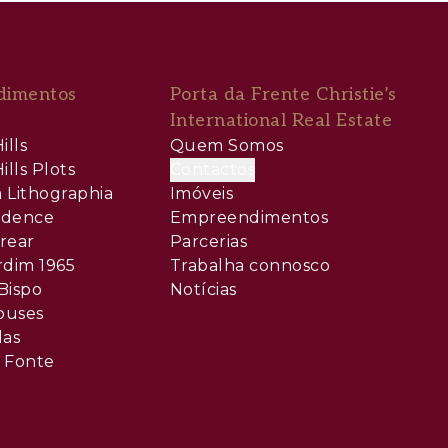
dimentos
Porta da Frente Christie’s
International Real Estate
ills
Quem Somos
ills Plots
Contactos
 Lithographia
Imóveis
sidence
Empreendimentos
rear
Parcerias
rdim 1965
Trabalha connosco
Bispo
Notícias
ouses
las
 Fonte