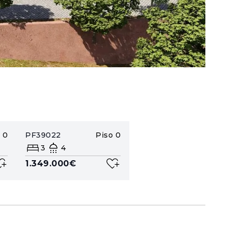
0
PF39022
Piso
0
3
4
1.349.000€