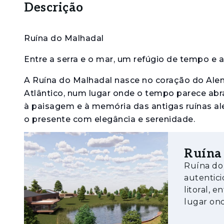
Descrição
Ruína do Malhadal
Entre a serra e o mar, um refúgio de tempo e 
A Ruína do Malhadal nasce no coração do Alentej
Atlântico, num lugar onde o tempo parece ab
à paisagem e à memória das antigas ruínas al
o presente com elegância e serenidade.
Aqui, cada espaço foi desenhado para proporcio
Ruína
perfeito entre autenticidade e sofisticação. 
Ruína do Malhadal Entre a serr
design contemporâneo, criando uma atmosfera
autenticidade A Ruína do Malhadal nasce 
Principais destaques
litoral, 
lugar on
• Localização privilegiada — entre Melides, C
imobiliá