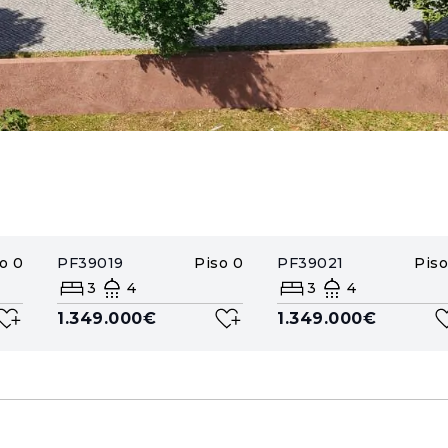
o
0
PF39019
Piso
0
PF39021
Piso
3
4
3
4
1.349.000€
1.349.000€