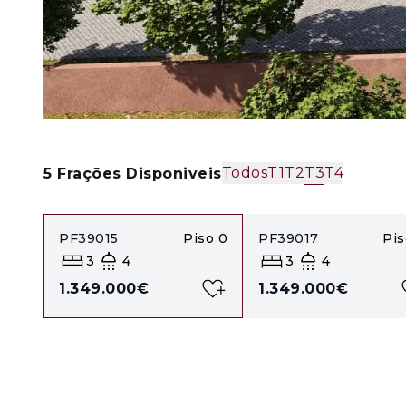
Todos
T1
T2
T3
T4
5
Frações Disponiveis
PF39015
Piso
0
PF39017
Pis
3
4
3
4
1.349.000€
1.349.000€