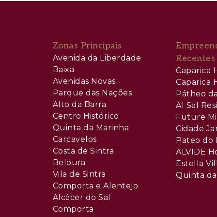
Zonas Principais
Empreen
Avenida da Liberdade
Recentes
Baixa
Caparica H
Avenidas Novas
Caparica H
Parque das Nações
Pátheo da
Alto da Barra
Al Sal Re
Centro Histórico
Future Mi
Quinta da Marinha
Cidade Ja
Carcavelos
Pateo do 
Costa de Sintra
ALVIDE H
Beloura
Estella Vil
Vila de Sintra
Quinta da
Comporta e Alentejo
Alcácer do Sal
Comporta