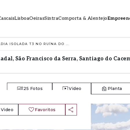
Cascais
Lisboa
Oeiras
Sintra
Comporta & Alentejo
Empreen
MORADIA ISOLADA T3 NO RUÍNA DO MALHADAL, SÃO FRANCISCO DA SERRA, SANTIAGO DO CACEM
adal, São Francisco da Serra, Santiago do Cace
25
Fotos
Video
Planta
Video
Favoritos