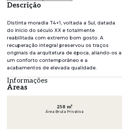
Descrição
Distinta moradia T4+1, voltada a Sul, datada
do início do século XX e totalmente
reabilitada com extremo bom gosto. A
recuperação integral preservou os traços
originais da arquitetura de época, aliando-os a
um conforto contemporâneo e a
acabamentos de elevada qualidade.
Informações
A propriedade distribui-se de forma
Áreas
harmoniosa:
Rés-do-chão — acolhedor hall de entrada,
ampla sala de estar com ligação a um
258
m²
Área Bruta Privativa
encantador alpendre, sala de jantar luminosa,
cozinha Siemens totalmente equipada, quarto