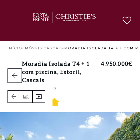
INÍCIO
›
IMÓVEIS
›
CASCAIS
›
Moradia Isolada T4 + 1
4.950.000€
com piscina, Estoril,
Cascais
Estoril, Cascais
4
6
2
C