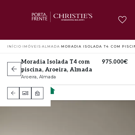
INÍCIO
›
IMÓVEIS
›
ALMADA
›
Moradia Isolada T4 com
975.000€
piscina, Aroeira, Almada
Aroeira, Almada
4
1
1
A+