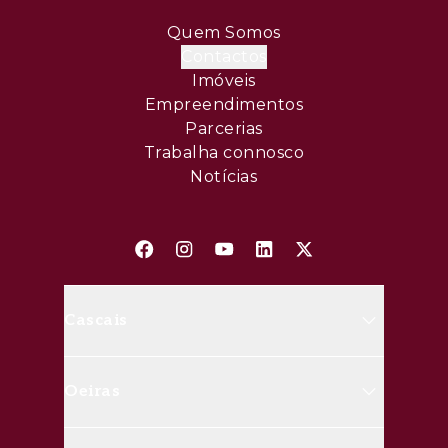
Quem Somos
Contactos
Imóveis
Empreendimentos
Parcerias
Trabalha connosco
Notícias
Cascais
Avenida Marginal, 8648 B 2750-
Oeiras
427 Cascais
(+351) 214 826 830
Rua Doutor José da Cunha, nº20