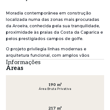
Moradia contemporânea em construção
localizada numa das zonas mais procuradas
da Aroeira, conhecida pela sua tranquilidade,
proximidade às praias da Costa da Caparica e
pelos prestigiados campos de golfe.
O projeto privilegia linhas modernas e
arquitetura funcional, com amplos vãos
Informações
envidraçados que proporcionam excelente
Áreas
luminosidade natural e uma forte ligação
entre os espaços interiores e exteriores. A
construção será realizada com materiais de
190
m²
elevada qualidade e acabamentos
Área Bruta Privativa
contemporâneos, garantindo conforto,
eficiência e durabilidade.
217
m²