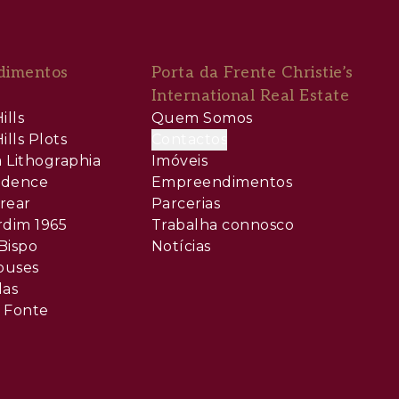
dimentos
Porta da Frente Christie’s
International Real Estate
ills
Quem Somos
ills Plots
Contactos
 Lithographia
Imóveis
sidence
Empreendimentos
rear
Parcerias
rdim 1965
Trabalha connosco
Bispo
Notícias
ouses
las
 Fonte