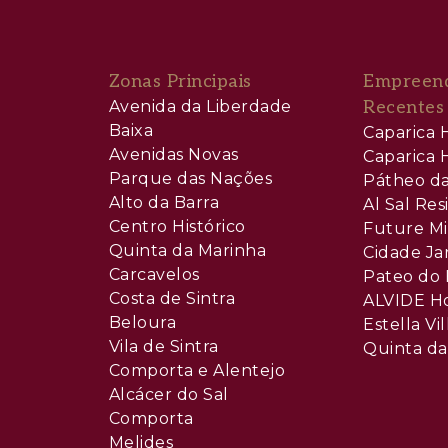
Zonas Principais
Empreen
Avenida da Liberdade
Recentes
Baixa
Caparica H
Avenidas Novas
Caparica H
Parque das Nações
Pátheo da
Alto da Barra
Al Sal Re
Centro Histórico
Future Mi
Quinta da Marinha
Cidade Ja
Carcavelos
Pateo do 
Costa de Sintra
ALVIDE H
Beloura
Estella Vil
Vila de Sintra
Quinta da
Comporta e Alentejo
Alcácer do Sal
Comporta
Melides