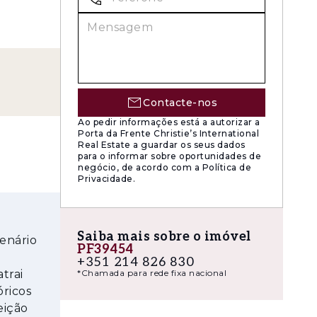
stribuídos
rcada pela
Contacte-nos
s vãos
Ao pedir informações está a autorizar a
. A
Porta da Frente Christie’s International
Real Estate a guardar os seus dados
ina
para o informar sobre oportunidades de
pensa e
negócio, de acordo com a Política de
Privacidade.
ia um
tico de
Saiba mais sobre o imóvel
cenário
PF39454
repit,
+351 214 826 830
e convívio
atrai
*Chamada para rede fixa nacional
óricos
eição