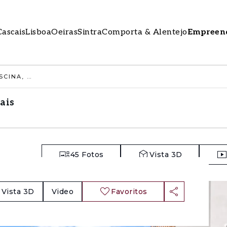
Cascais
Lisboa
Oeiras
Sintra
Comporta & Alentejo
Empreen
MORADIA ISOLADA T5 COM PISCINA, CASCAIS
ais
45
Fotos
Vista 3D
Vista 3D
Video
Favoritos