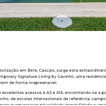
lorização em Birre, Cascais, surge esta extraordinár
porary Signature Living by Gavinho, uma residênci
unem de forma irrepreensível.
e excelentes acessos à A5 e A16, encontrando-se a 
ncho, de escolas internacionais de referência, campo
para quem procura privacidade, tranquilidade e uma