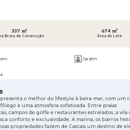
propriedade oferece cerca de 608 m² de área total di
os para proporcionar uma experiência residencial ma
337
m²
674
m²
to absoluto.
ea Bruta de Construção
Área do Lote
 com uma sala em open space envolvida por generoso
oniosa entre os interiores e os espaços exteriores
gem
Jardim
 com eletrodomésticos de elevada qualidade, comb
ndo-se pelas soluções de arrumação criteriosas, des
na
inda um elegante escritório, ideal para quem privileg
s
descontraído, o exterior combina um jardim paisagís
epresenta o melhor do lifestyle à beira-mar, com um 
a revestida a pedra natural e um refinado espaço fi
o fôlego e uma atmosfera sofisticada. Entre praias
ão ao ar livre. Um cenário perfeito para momentos d
cas, campos de golfe e restaurantes estrelados, a vila 
idade.
a conforto e exclusividade. A marina, os bairros hist
osas propriedades fazem de Cascais um destino de el