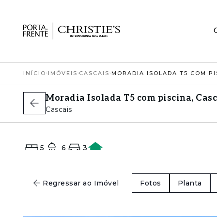
INÍCIO
›
IMÓVEIS
›
CASCAIS
›
Moradia Isolada T5 com piscina, Casc
Cascais
5
6
3
A
Regressar ao Imóvel
Fotos
Planta