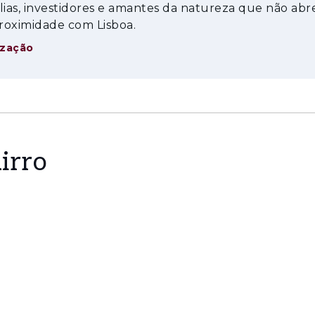
aster suítes com walk-in closet e duas suítes adicio
lias, investidores e amantes da natureza que não ab
liam a luminosidade natural e reforçam a ligação 
roximidade com Lisboa.
s espaços, a serenidade e o conforto absoluto em cad
ização
ximizar funcionalidade e bem-estar, beneficiando 
 abundante de luz natural. Neste piso encontram-se 
umos e garagem com capacidade para até três viatur
radiante, ar condicionado, painéis solares, isolamen
ologia, eficiência e conforto numa linguagem arqui
irro
teriais de excelência e uma localização cada vez m
a uma oportunidade rara para quem valoriza exclusi
inos residenciais mais prestigiados da linha.