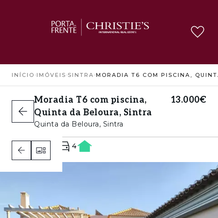
INÍCIO
›
IMÓVEIS
›
SINTRA
›
Moradia T6 com piscina,
13.000€
Quinta da Beloura, Sintra
Quinta da Beloura, Sintra
6
6
4
B