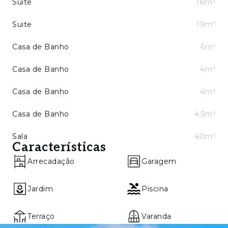
Suite
18m²
sanitária (4 m²) e varanda
Suite
19m²
• Suite (18 m²) com roupeiro, instalação
sanitária (4,5 m²) e varanda
Casa de Banho
6m²
Cave:
Casa de Banho
4m²
• Hall
Casa de Banho
4m²
• Sala de jogos (35 m²)
Casa de Banho
4.5m²
• Sala (40 m²)
Sala
40m²
Características
• WC
Arrecadação
Garagem
• Lavandaria
Jardim
Piscina
• Arrecadação
• Garagem
Terraço
Varanda