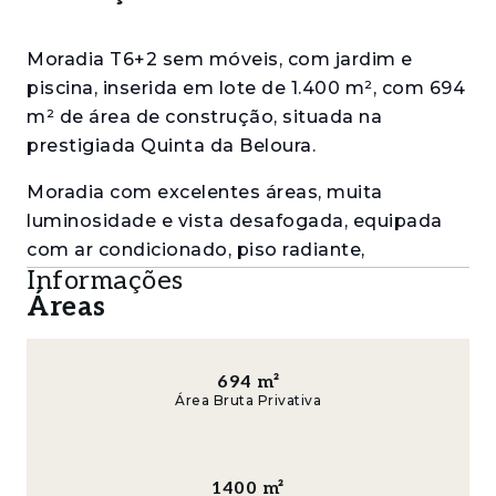
Moradia T6+2 sem móveis, com jardim e
piscina, inserida em lote de 1.400 m², com 694
m² de área de construção, situada na
prestigiada Quinta da Beloura.
Moradia com excelentes áreas, muita
luminosidade e vista desafogada, equipada
com ar condicionado, piso radiante,
Informações
aquecimento central, elevador, churrasqueira,
Áreas
arrecadação e garagem para 4 a 5 carros.
Piso 0:
694
m²
• Hall de entrada (15 m²)
Área Bruta Privativa
• Sala ampla (60 m²) com lareira e acesso
direto ao terraço e jardim
1400
m²