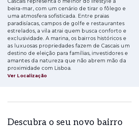
Cascais representa o melhor do lifestyle à
Localização tranquila e residencial em Alvide,
beira-mar, com um cenário de tirar o fôlego e
Cascais
uma atmosfera sofisticada. Entre praias
paradisíacas, campos de golfe e restaurantes
Excelente exposição solar e acessos
estrelados, a vila atrai quem busca conforto e
exclusividade. A marina, os bairros históricos e
Forte potencial de valorização e rentabilidade
as luxuosas propriedades fazem de Cascais um
Oportunidade:
destino de eleição para famílias, investidores e
amantes da natureza que não abrem mão da
Ideal para reabilitação, ampliação ou novo
proximidade com Lisboa.
projeto imobiliário, este ativo combina
Ver Localização
autenticidade histórica, potencial construtivo
e localização estratégica numa das áreas
mais procuradas de Cascais.
Descubra o seu novo bairro