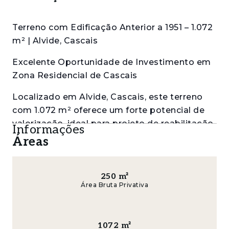
Terreno com Edificação Anterior a 1951 – 1.072
m² | Alvide, Cascais
Excelente Oportunidade de Investimento em
Zona Residencial de Cascais
Localizado em Alvide, Cascais, este terreno
com 1.072 m² oferece um forte potencial de
valorização, ideal para projeto de reabilitação
Informações
ou nova construção numa das zonas mais
Áreas
tranquilas e consolidadas do concelho.
No terreno encontra-se um pequeno edifício
250
m²
de dois pisos, destinado a habitação e
Área Bruta Privativa
comércio, possivelmente construído antes de
1951. Esta edificação confere caráter e
autenticidade à propriedade, oferecendo
1072
m²