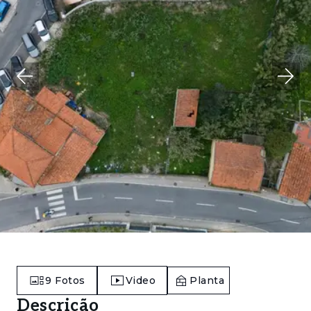
9
Fotos
Video
Planta
Descrição