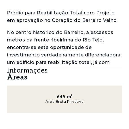
Prédio para Reabilitação Total com Projeto
em aprovação no Coração do Barreiro Velho
No centro histórico do Barreiro, a escassos
metros da frente ribeirinha do Rio Tejo,
encontra-se esta oportunidade de
investimento verdadeiramente diferenciadora:
um edifício para reabilitação total, já com
Informações
projeto aprovado e licenciamento concluído,
Áreas
permitindo iniciar a obra de imediato.
O projeto prevê a criação de 12 frações
habitacionais, distribuídas por três pisos (rés-
645
m²
Área Bruta Privativa
do-chão, primeiro andar e águas-furtadas),
incluindo 11 apartamentos T1, com áreas entre
os 52 m² e os 56 m², e 1 apartamento T0 com
cerca de 35 m². Concebido para responder às