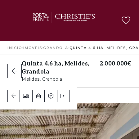
INÍCIO
›
IMÓVEIS
›
GRANDOLA
›
QUINTA 4.6 HA, MELIDES, GR
Quinta 4.6 ha, Melides,
2.000.000€
Grandola
Melides, Grandola
4
3
1
F