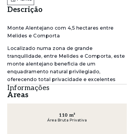
Descrição
Monte Alentejano com 4,5 hectares entre
Melides e Comporta
Localizado numa zona de grande
tranquilidade, entre Melides e Comporta, este
monte alentejano beneficia de um
enquadramento natural privilegiado,
oferecendo total privacidade e excelentes
Informações
acessos. Encontra-se a cerca de 10 minutos da
Áreas
Praia da Aberta Nova, 15 minutos de Melides,
20 minutos da Comporta e das praias do
Carvalhal e do Pego, estando igualmente
110
m²
próximo de alguns dos mais prestigiados
Área Bruta Privativa
hotéis e resorts da Costa Alentejana.