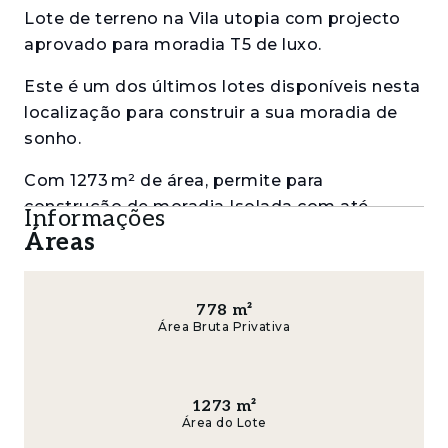
Lote de terreno na Vila utopia com projecto
aprovado para moradia T5 de luxo.
Este é um dos últimos lotes disponíveis nesta
localização para construir a sua moradia de
sonho.
Com 1273 m² de área, permite para
construção de moradia Isolada com até
Informações
778m2 dividida em dois pisos mais cave.
Áreas
Piso de cave
778
m²
Garagem para 6 carros com 140m2 com
Área Bruta Privativa
acesso por plataforma elevatória, permitindo
um melhor aproveitamento do terreno.
1273
m²
Discoteca e ginásio com 47m2 e 21m2, área
Área do Lote
de arrumos com 4.25m2