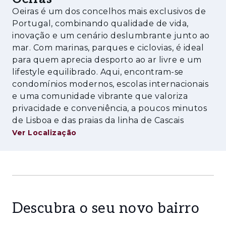
Oeiras é um dos concelhos mais exclusivos de
Wc social
Portugal, combinando qualidade de vida,
inovação e um cenário deslumbrante junto ao
Elevador
mar. Com marinas, parques e ciclovias, é ideal
para quem aprecia desporto ao ar livre e um
Suite Master : 30.35m2 +9.97m2 de wc
lifestyle equilibrado. Aqui, encontram-se
Suite 1: 25.26m2+ 6.14m2
condomínios modernos, escolas internacionais
e uma comunidade vibrante que valoriza
Suite 2: 21.52m2+ 4.28m2
privacidade e conveniência, a poucos minutos
de Lisboa e das praias da linha de Cascais
Piso 1
Ver Localização
garagem para 2 carros 41m2
Escritório com 27.8m2
wc social
Descubra o seu novo bairro
elevador