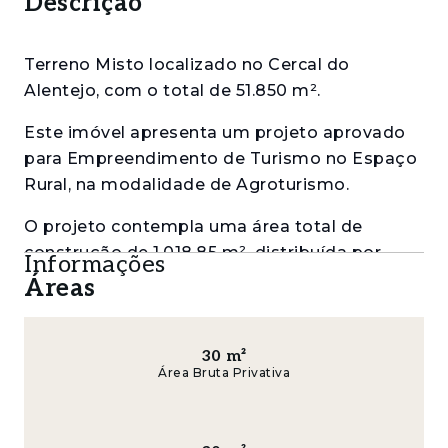
Descrição
Terreno Misto localizado no Cercal do
Alentejo, com o total de 51.850 m².
Este imóvel apresenta um projeto aprovado
para Empreendimento de Turismo no Espaço
Rural, na modalidade de Agroturismo.
O projeto contempla uma área total de
construção de 1.018,85 m², distribuída por
Informações
diversas edificações que combinam conforto,
Áreas
funcionalidade e integração com a paisagem
alentejana:
30
m²
• Receção com uma área de 50,83 m²;
Área Bruta Privativa
• Uma unidade com 62,64 m², com dois
quartos e duas casas de banho;