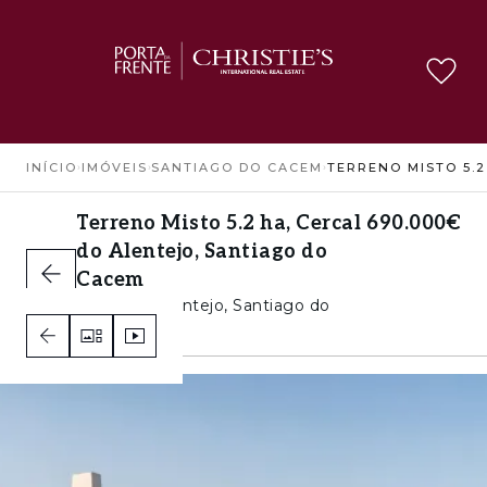
INÍCIO
›
IMÓVEIS
›
SANTIAGO DO CACEM
›
Terreno Misto 5.2 ha, Cercal
690.000€
do Alentejo, Santiago do
Cacem
Cercal do Alentejo, Santiago do
Cacem